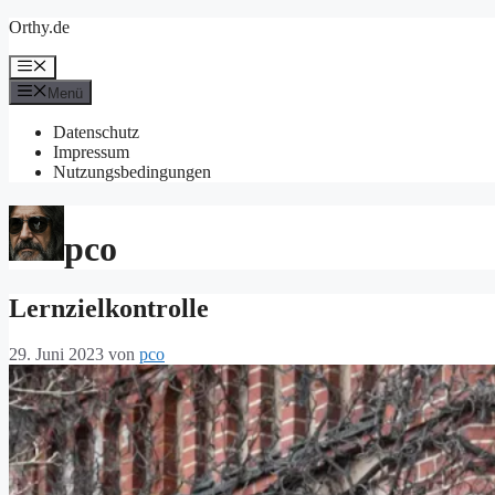
Zum
Orthy.de
Inhalt
springen
Menü
Menü
Datenschutz
Impressum
Nutzungsbedingungen
pco
Lernzielkontrolle
29. Juni 2023
von
pco