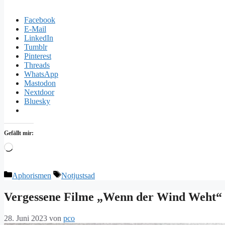
Facebook
E-Mail
LinkedIn
Tumblr
Pinterest
Threads
WhatsApp
Mastodon
Nextdoor
Bluesky
Gefällt mir:
Wird
geladen …
Kategorien
Schlagwörter
Aphorismen
Notjustsad
Vergessene Filme „Wenn der Wind Weht“
28. Juni 2023
von
pco