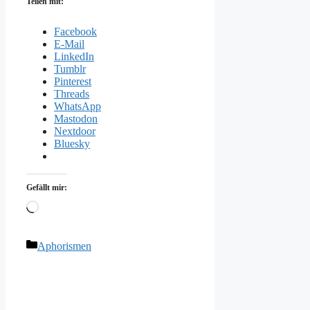
Teilen mit:
Facebook
E-Mail
LinkedIn
Tumblr
Pinterest
Threads
WhatsApp
Mastodon
Nextdoor
Bluesky
Gefällt mir:
Wird
geladen …
Kategorien
Aphorismen