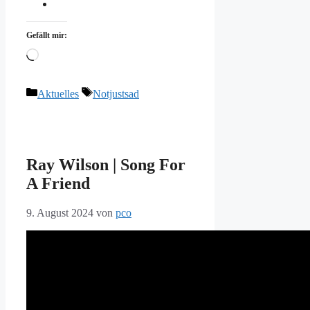
Gefällt mir:
Wird
geladen …
Kategorien
Schlagwörter
Aktuelles
Notjustsad
Ray Wilson | Song For
A Friend
9. August 2024
von
pco