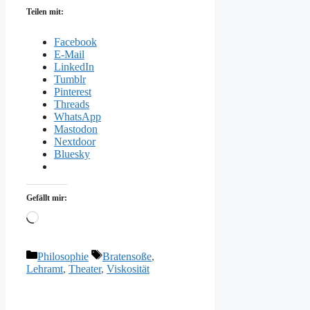
Teilen mit:
Facebook
E-Mail
LinkedIn
Tumblr
Pinterest
Threads
WhatsApp
Mastodon
Nextdoor
Bluesky
Gefällt mir:
Wird
geladen …
Kategorien
Schlagwörter
Philosophie
Bratensoße
,
Lehramt
,
Theater
,
Viskosität