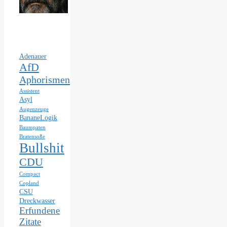
Adenauer
AfD
Aphorismen
Assistent
Asyl
Augenzeuge
BananeLogik
Baumpaten
Bratensoße
Bullshit
CDU
Compact
Copland
CSU
Dreckwasser
Erfundene
Zitate