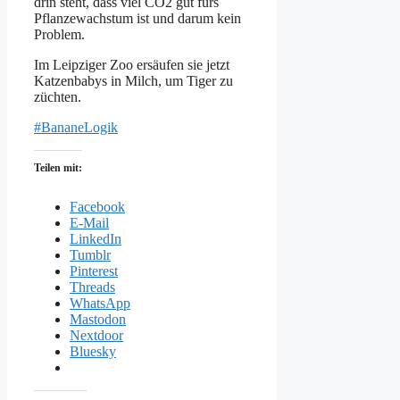
drin steht, dass viel CO2 gut fürs
Pflanzewachstum ist und darum kein
Problem.
Im Leipziger Zoo ersäufen sie jetzt
Katzenbabys in Milch, um Tiger zu
züchten.
#BananeLogik
Teilen mit:
Facebook
E-Mail
LinkedIn
Tumblr
Pinterest
Threads
WhatsApp
Mastodon
Nextdoor
Bluesky