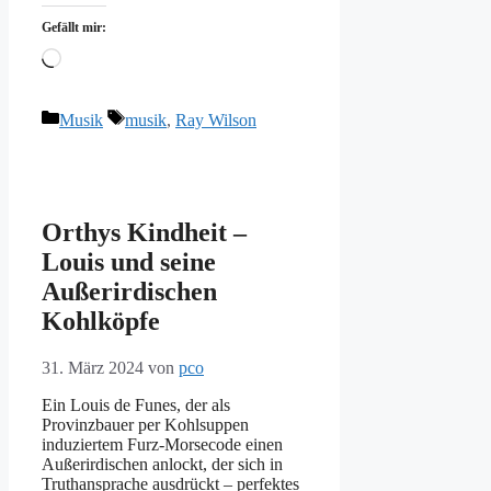
Gefällt mir:
Wird
geladen …
Kategorien
Schlagwörter
Musik
musik
,
Ray Wilson
Orthys Kindheit –
Louis und seine
Außerirdischen
Kohlköpfe
31. März 2024
von
pco
Ein Louis de Funes, der als
Provinzbauer per Kohlsuppen
induziertem Furz-Morsecode einen
Außerirdischen anlockt, der sich in
Truthansprache ausdrückt – perfektes