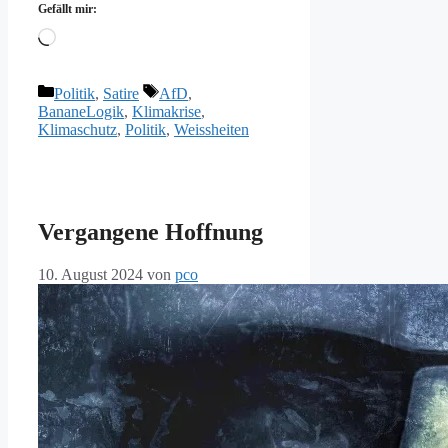
Gefällt mir:
Wird
geladen …
Kategorien
Schlagwörter
Politik
,
Satire
AfD
,
BananeLogik
,
Klimakrise
,
Klimaschutz
,
Politik
,
Weissheiten
Vergangene Hoffnung
10. August 2024
von
pco