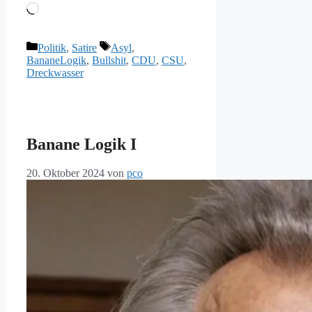
Wird
geladen …
Kategorien
Schlagwörter
Politik
,
Satire
Asyl
,
BananeLogik
,
Bullshit
,
CDU
,
CSU
,
Dreckwasser
Banane Logik I
20. Oktober 2024
von
pco