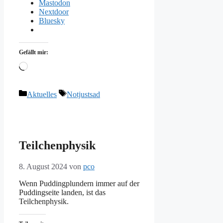
Mastodon
Nextdoor
Bluesky
Gefällt mir:
Wird
geladen …
Kategorien
Schlagwörter
Aktuelles
Notjustsad
Teilchenphysik
8. August 2024
von
pco
Wenn Puddingplundern immer auf der
Puddingseite landen, ist das
Teilchenphysik.