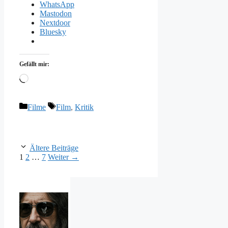
WhatsApp
Mastodon
Nextdoor
Bluesky
Gefällt mir:
Wird
geladen …
Kategorien
Schlagwörter
Filme
Film
,
Kritik
Ältere Beiträge
Seite
Seite
Seite
1
2
…
7
Weiter
→