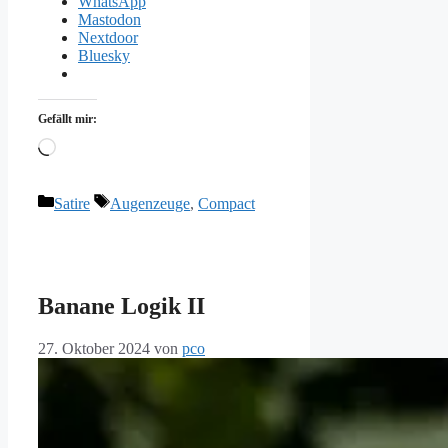
WhatsApp
Mastodon
Nextdoor
Bluesky
Gefällt mir:
Wird
geladen …
Kategorien
Schlagwörter
Satire
Augenzeuge
,
Compact
Banane Logik II
27. Oktober 2024
von
pco