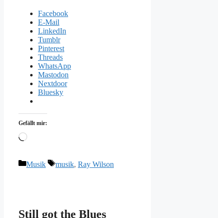
Facebook
E-Mail
LinkedIn
Tumblr
Pinterest
Threads
WhatsApp
Mastodon
Nextdoor
Bluesky
Gefällt mir:
Wird
geladen …
Kategorien
Schlagwörter
Musik
musik
,
Ray Wilson
Still got the Blues