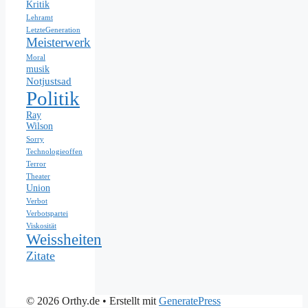
Kritik
Lehramt
LetzteGeneration
Meisterwerk
Moral
musik
Notjustsad
Politik
Ray
Wilson
Sorry
Technologieoffen
Terror
Theater
Union
Verbot
Verbotspartei
Viskosität
Weissheiten
Zitate
© 2026 Orthy.de
• Erstellt mit
GeneratePress