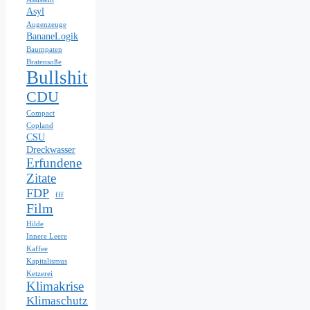
Asyl
Augenzeuge
BananeLogik
Baumpaten
Bratensoße
Bullshit
CDU
Compact
Copland
CSU
Dreckwasser
Erfundene
Zitate
FDP
fff
Film
Hilde
Innere Leere
Kaffee
Kapitalismus
Ketzerei
Klimakrise
Klimaschutz