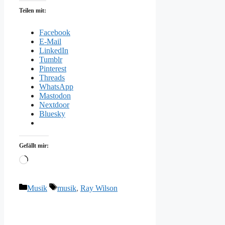
Teilen mit:
Facebook
E-Mail
LinkedIn
Tumblr
Pinterest
Threads
WhatsApp
Mastodon
Nextdoor
Bluesky
Gefällt mir:
Wird
geladen …
Kategorien
Schlagwörter
Musik
musik
,
Ray Wilson