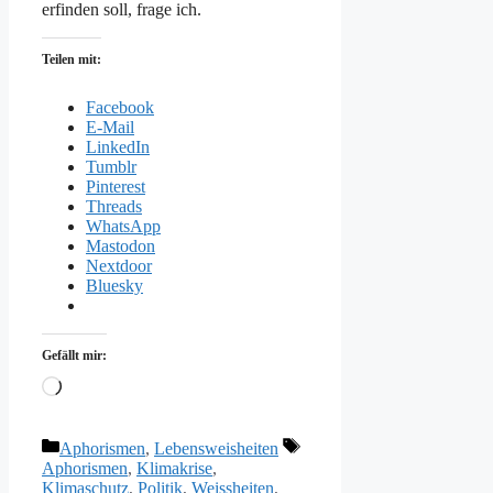
erfinden soll, frage ich.
Teilen mit:
Facebook
E-Mail
LinkedIn
Tumblr
Pinterest
Threads
WhatsApp
Mastodon
Nextdoor
Bluesky
Gefällt mir:
Wird
geladen …
Kategorien
Schlagwörter
Aphorismen
,
Lebensweisheiten
Aphorismen
,
Klimakrise
,
Klimaschutz
,
Politik
,
Weissheiten
,