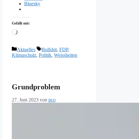
Bluesky
Gefällt mir:
Wird
geladen …
Kategorien
Schlagwörter
Aktuelles
Bullshit
,
FDP
,
Klimaschutz
,
Politik
,
Weissheiten
Grundproblem
27. Juni 2023
von
pco