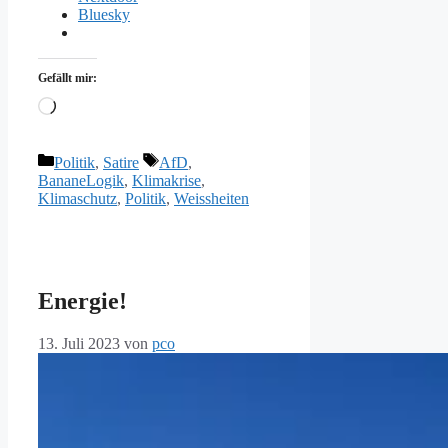
Bluesky
Gefällt mir:
Wird
geladen …
Kategorien
Schlagwörter
Politik
,
Satire
AfD
,
BananeLogik
,
Klimakrise
,
Klimaschutz
,
Politik
,
Weissheiten
Energie!
13. Juli 2023
von
pco