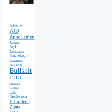
Adenauer
AfD
Aphorismen
Assistent
Asyl
Augenzeuge
BananeLogik
Baumpaten
Bratensoße
Bullshit
CDU
Compact
Copland
CSU
Dreckwasser
Erfundene
Zitate