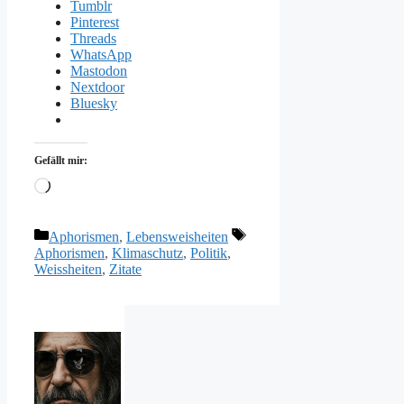
Tumblr
Pinterest
Threads
WhatsApp
Mastodon
Nextdoor
Bluesky
Gefällt mir:
Wird
geladen …
Kategorien
Schlagwörter
Aphorismen
,
Lebensweisheiten
Aphorismen
,
Klimaschutz
,
Politik
,
Weissheiten
,
Zitate