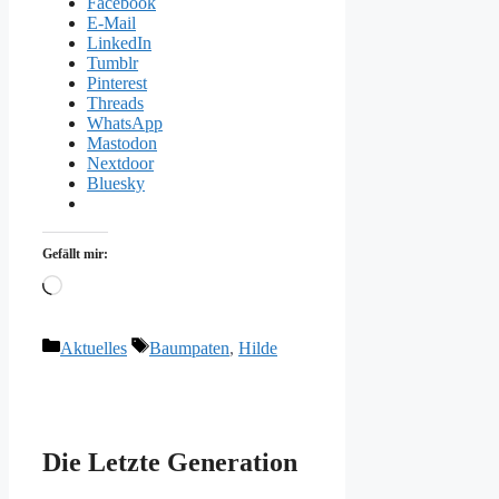
Facebook
E-Mail
LinkedIn
Tumblr
Pinterest
Threads
WhatsApp
Mastodon
Nextdoor
Bluesky
Gefällt mir:
Wird
geladen …
Kategorien
Schlagwörter
Aktuelles
Baumpaten
,
Hilde
Die Letzte Generation