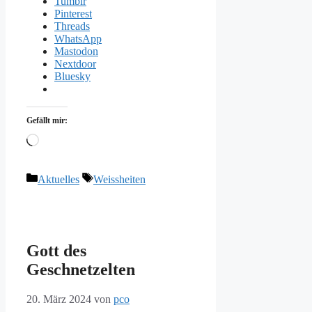
Tumblr
Pinterest
Threads
WhatsApp
Mastodon
Nextdoor
Bluesky
Gefällt mir:
Wird
geladen …
Kategorien
Schlagwörter
Aktuelles
Weissheiten
Gott des
Geschnetzelten
20. März 2024
von
pco