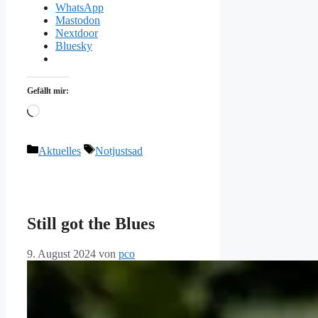
WhatsApp
Mastodon
Nextdoor
Bluesky
Gefällt mir:
Wird
geladen …
Kategorien
Schlagwörter
Aktuelles
Notjustsad
Still got the Blues
9. August 2024
von
pco