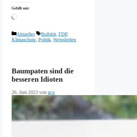
Gefällt mir:
Wird
geladen …
Kategorien
Schlagwörter
Aktuelles
Bullshit
,
FDP
,
Klimaschutz
,
Politik
,
Weissheiten
Baumpaten sind die
besseren Idioten
26. Juni 2023
von
pco