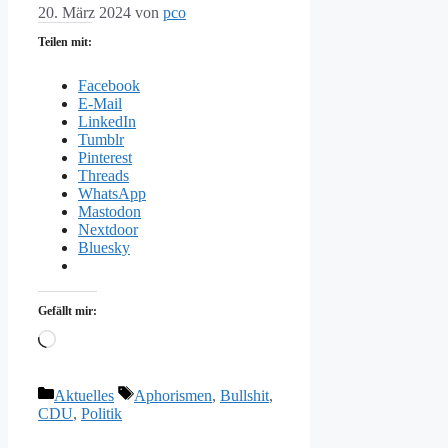
20. März 2024
von
pco
Teilen mit:
Facebook
E-Mail
LinkedIn
Tumblr
Pinterest
Threads
WhatsApp
Mastodon
Nextdoor
Bluesky
Gefällt mir:
Wird
geladen …
Kategorien
Schlagwörter
Aktuelles
Aphorismen
,
Bullshit
,
CDU
,
Politik