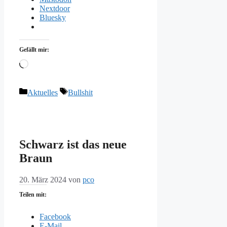
Nextdoor
Bluesky
Gefällt mir:
Wird
geladen …
Kategorien
Schlagwörter
Aktuelles
Bullshit
Schwarz ist das neue
Braun
20. März 2024
von
pco
Teilen mit:
Facebook
E-Mail