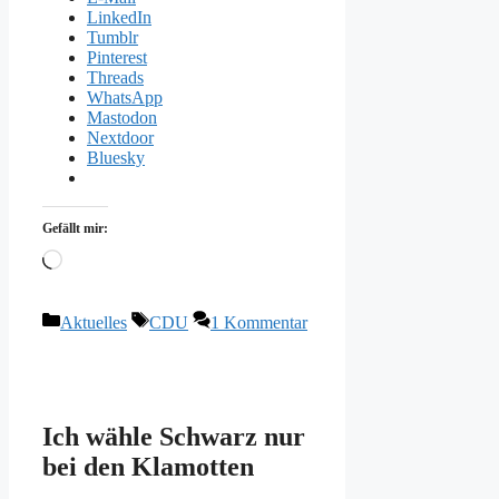
LinkedIn
Tumblr
Pinterest
Threads
WhatsApp
Mastodon
Nextdoor
Bluesky
Gefällt mir:
Wird
geladen …
Kategorien
Schlagwörter
Aktuelles
CDU
1 Kommentar
Ich wähle Schwarz nur
bei den Klamotten