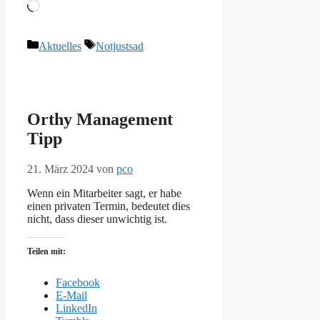
Wird
geladen …
Kategorien
Schlagwörter
Aktuelles
Notjustsad
Orthy Management
Tipp
21. März 2024
von
pco
Wenn ein Mitarbeiter sagt, er habe
einen privaten Termin, bedeutet dies
nicht, dass dieser unwichtig ist.
Teilen mit:
Facebook
E-Mail
LinkedIn