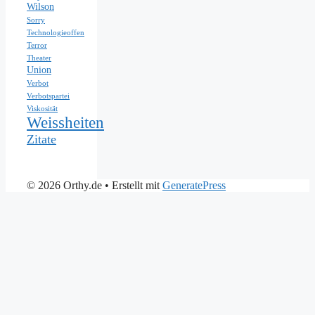
Wilson
Sorry
Technologieoffen
Terror
Theater
Union
Verbot
Verbotspartei
Viskosität
Weissheiten
Zitate
© 2026 Orthy.de
• Erstellt mit
GeneratePress