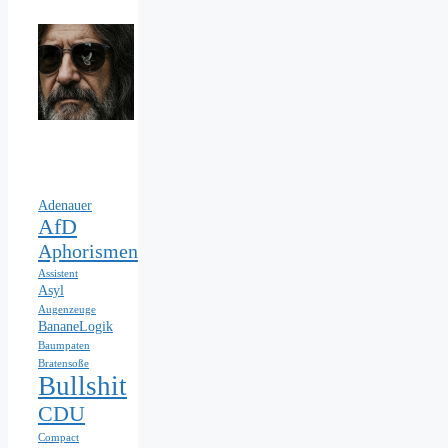
Adenauer
AfD
Aphorismen
Assistent
Asyl
Augenzeuge
BananeLogik
Baumpaten
Bratensoße
Bullshit
CDU
Compact