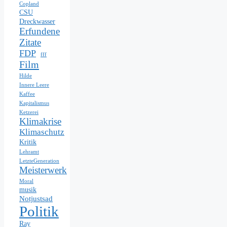
Copland
CSU
Dreckwasser
Erfundene
Zitate
FDP
fff
Film
Hilde
Innere Leere
Kaffee
Kapitalismus
Ketzerei
Klimakrise
Klimaschutz
Kritik
Lehramt
LetzteGeneration
Meisterwerk
Moral
musik
Notjustsad
Politik
Ray