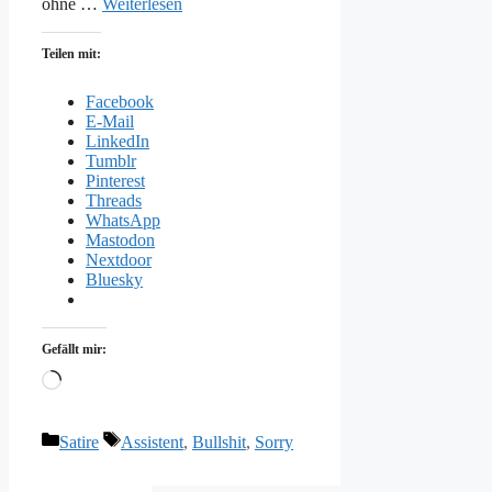
ohne …
Weiterlesen
Teilen mit:
Facebook
E-Mail
LinkedIn
Tumblr
Pinterest
Threads
WhatsApp
Mastodon
Nextdoor
Bluesky
Gefällt mir:
Wird
geladen …
Kategorien
Schlagwörter
Satire
Assistent
,
Bullshit
,
Sorry