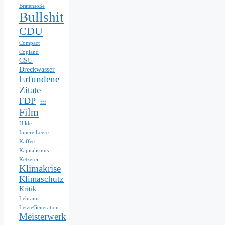
Bratensoße
Bullshit
CDU
Compact
Copland
CSU
Dreckwasser
Erfundene
Zitate
FDP
fff
Film
Hilde
Innere Leere
Kaffee
Kapitalismus
Ketzerei
Klimakrise
Klimaschutz
Kritik
Lehramt
LetzteGeneration
Meisterwerk