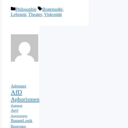
Kategorien
Schlagwörter
Philosophie
Bratensoße
,
Lehramt
,
Theater
,
Viskosität
Adenauer
AfD
Aphorismen
Assistent
Asyl
Augenzeuge
BananeLogik
Baumpaten