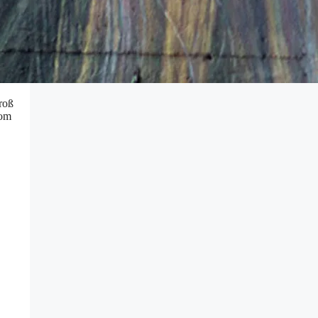
groß
vom