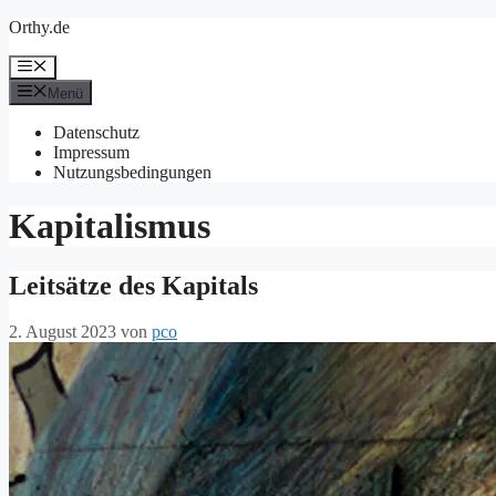
Zum
Orthy.de
Inhalt
springen
Menü
Menü
Datenschutz
Impressum
Nutzungsbedingungen
Kapitalismus
Leitsätze des Kapitals
2. August 2023
von
pco