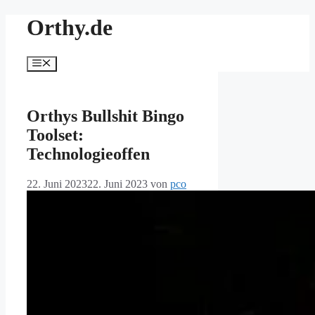
Zum
Orthy.de
Inhalt
springen
Menü
Orthys Bullshit Bingo
Toolset:
Technologieoffen
22. Juni 2023
22. Juni 2023
von
pco