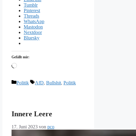
Tumblr
Pinterest
Threads
WhatsApp
Mastodon
Nextdoor
Bluesky
Gefällt mir:
Wird
geladen …
Kategorien
Schlagwörter
Politik
AfD
,
Bullshit
,
Politik
Innere Leere
17. Juni 2023
von
pco