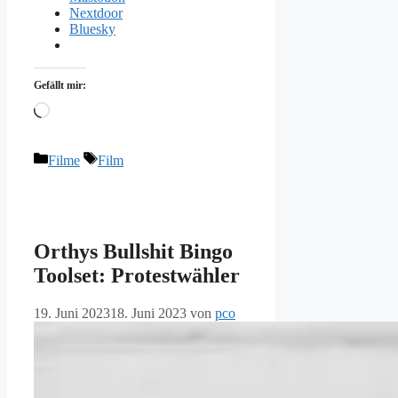
Nextdoor
Bluesky
Gefällt mir:
Wird
geladen …
Kategorien
Schlagwörter
Filme
Film
Orthys Bullshit Bingo
Toolset: Protestwähler
19. Juni 2023
18. Juni 2023
von
pco