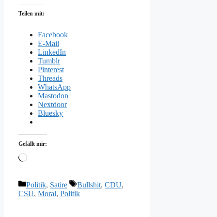
Teilen mit:
Facebook
E-Mail
LinkedIn
Tumblr
Pinterest
Threads
WhatsApp
Mastodon
Nextdoor
Bluesky
Gefällt mir:
Wird
geladen …
Kategorien
Schlagwörter
Politik
,
Satire
Bullshit
,
CDU
,
CSU
,
Moral
,
Politik