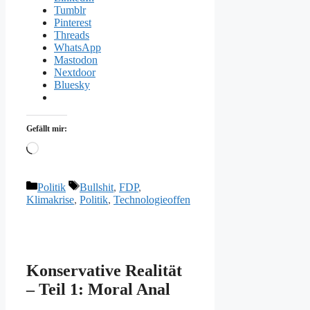
Tumblr
Pinterest
Threads
WhatsApp
Mastodon
Nextdoor
Bluesky
Gefällt mir:
Wird
geladen …
Kategorien
Schlagwörter
Politik
Bullshit
,
FDP
,
Klimakrise
,
Politik
,
Technologieoffen
Konservative Realität
– Teil 1: Moral Anal