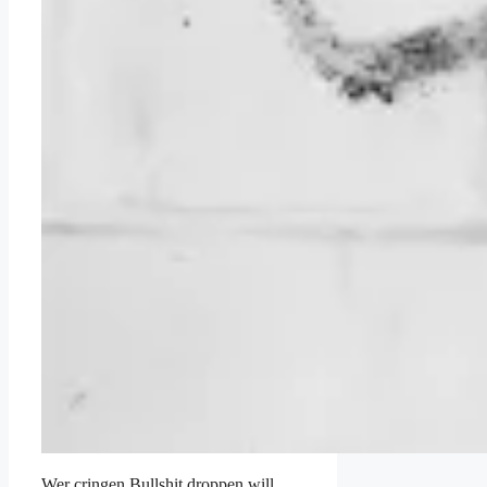
Wer cringen Bullshit droppen will