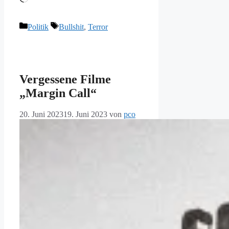
geladen …
Kategorien
Schlagwörter
Politik
Bullshit
,
Terror
Vergessene Filme
„Margin Call“
20. Juni 2023
19. Juni 2023
von
pco