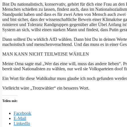
Bist Du nationalistisch, konservativ, gehört für dich eine Frau an d
Menschen schießen zu lassen, findest auch, dass im Nationalsozialismu
Standpunkt haben und dass es für zwei Arten von Mensch auch zwei
und bist sicher, dass der wissenschaftliche Beweis einer Klimakrise 
ruinieren und Toleranz Randgruppen gegenüber aller Übel Anfang ist
System an sich, willst einen starken Mann und findest, dass Putin gera
Dann solltest Du wirklich AfD wählen. Dann bist Du in deinen Werten 
machoistisch und menschenverachtend. Und das muss es in einer Gese
MAN KANN NICHT TEILWEISE WÄHLEN
Meine Oma sagte mal „Wer das eine will, muss das andere lieben“. Pr
bereit sind Nationalisten zu wählen, nur weil sie Volksparteien doof 
Ein Wort für diese Wahlkultur muss glaube ich noch gefunden werde
Vielleicht wäre „Trotzwähler“ ein besseres Wort.
Teilen mit:
Facebook
E-Mail
LinkedIn