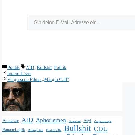
Gib deine E-Mail-Adresse ein ...
Kategorien
Schlagwörter
Politik
AfD
,
Bullshit
,
Politik
Innere Leere
Vergessene Filme „Margin Call“
AfD
Aphorismen
Adenauer
Asyl
Assistent
Augenzeuge
Bullshit
CDU
BananeLogik
Baumpaten
Bratensoße