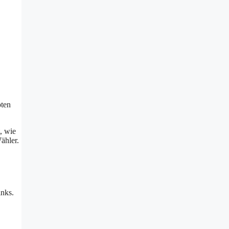
pten
t, wie
ähler.
inks.