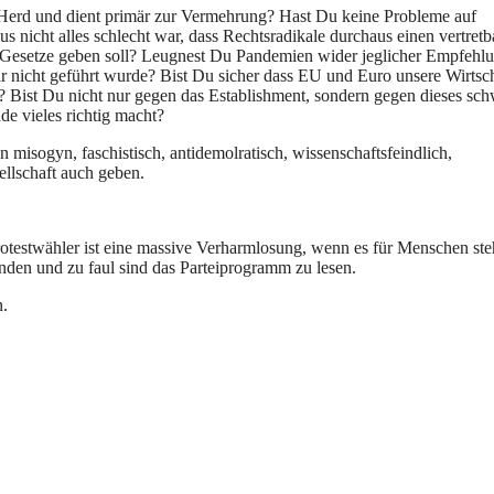
en Herd und dient primär zur Vermehrung? Hast Du keine Probleme auf
s nicht alles schlecht war, dass Rechtsradikale durchaus einen vertretb
 Gesetze geben soll? Leugnest Du Pandemien wider jeglicher Empfehl
gar nicht geführt wurde? Bist Du sicher dass EU und Euro unsere Wirtsc
? Bist Du nicht nur gegen das Establishment, sondern gegen dieses sc
de vieles richtig macht?
misogyn, faschistisch, antidemolratisch, wissenschaftsfeindlich,
llschaft auch geben.
otestwähler ist eine massive Verharmlosung, wenn es für Menschen steh
finden und zu faul sind das Parteiprogramm zu lesen.
n.