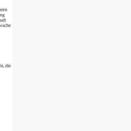
aren
ung
haft
hwache
t, die