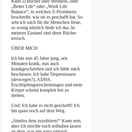
Kind 2) Bücher über Wellness, oder
„Better Life“ oder „Work Life
Balance“, in welchen Z-Prominenz
beschreibt, wie sie es geschafft hat. So
sehr ich mich für die Menschen freue,
so wenig nützlich finde ich das. In
meinem Zustand sind diese Bücher
toxisch.
ÜBER MICH
Ich bin nun 45 Jahre jung, seit
Monaten krank, nun auch
krankgeschrieben und ich fühle mich
beschissen. Ich habe Depressionen
(deswegen?), ADHS,
Erschöpfungserscheinungen und mein
Körper scheint komplett frei zu
drehen.
Und: Ich habe es nicht geschafft! Ich
bin quasi noch auf dem Weg.
„Sinnlos dem zuzuhören!“ Kann sein,
aber ich möchte euch teilhaben lassen
an dem, was mir ganz rational