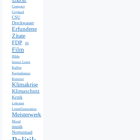
Compact
Copland
CSU
Dreckwasser
Erfundene
Zitate
FDP
fff
Film
Hilde
Innere Leere
Kaffee
Kapitalismus
Ketzerei
Klimakrise
Klimaschutz
Kritik
Lehramt
LetzteGeneration
Meisterwerk
Moral
musik
Notjustsad
Politik