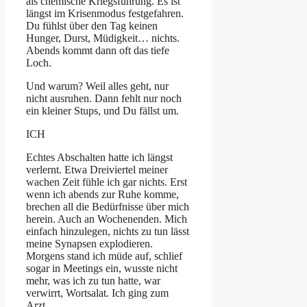
als chemische Kriegsführung. Es ist
längst im Krisenmodus festgefahren.
Du fühlst über den Tag keinen
Hunger, Durst, Müdigkeit… nichts.
Abends kommt dann oft das tiefe
Loch.
Und warum? Weil alles geht, nur
nicht ausruhen. Dann fehlt nur noch
ein kleiner Stups, und Du fällst um.
ICH
Echtes Abschalten hatte ich längst
verlernt. Etwa Dreiviertel meiner
wachen Zeit fühle ich gar nichts. Erst
wenn ich abends zur Ruhe komme,
brechen all die Bedürfnisse über mich
herein. Auch an Wochenenden. Mich
einfach hinzulegen, nichts zu tun lässt
meine Synapsen explodieren.
Morgens stand ich müde auf, schlief
sogar in Meetings ein, wusste nicht
mehr, was ich zu tun hatte, war
verwirrt, Wortsalat. Ich ging zum
Arzt.