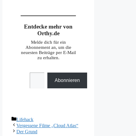
Entdecke mehr von
Orthy.de
Melde dich für ein
Abonnement an, um die
neuesten Beiträge per E-Mail
zu erhalten.
Gib deine E-Mail-Adresse ein ...
Abonnieren
Kategorien
Lifehack
Vergessene Filme „Cloud Atlas“
Der Grund