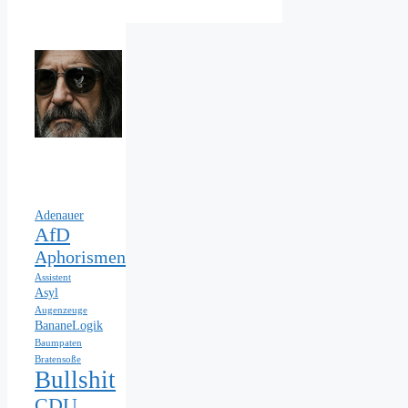
Adenauer
AfD
Aphorismen
Assistent
Asyl
Augenzeuge
BananeLogik
Baumpaten
Bratensoße
Bullshit
CDU