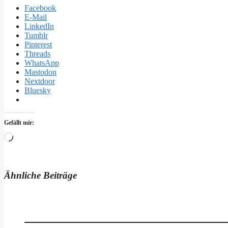
Facebook
E-Mail
LinkedIn
Tumblr
Pinterest
Threads
WhatsApp
Mastodon
Nextdoor
Bluesky
Gefällt mir:
Wird
geladen …
Ähnliche Beiträge