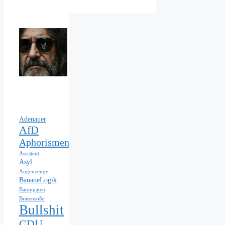
Adenauer
AfD
Aphorismen
Assistent
Asyl
Augenzeuge
BananeLogik
Baumpaten
Bratensoße
Bullshit
CDU