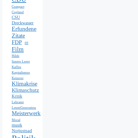
Compact
Copland
CSU
Dreckwasser
Erfundene
Zitate
FDP
fff
Film
Hilde
Innere Leere
Kaffee
Kapitalismus
Ketzerei
Klimakrise
Klimaschutz
Kritik
Lehramt
LetzteGeneration
Meisterwerk
Moral
musik
Notjustsad