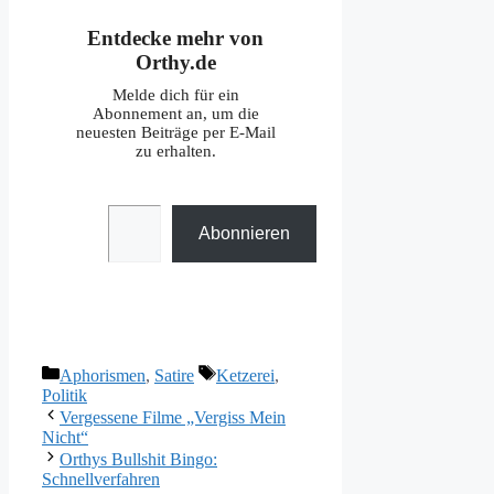
Entdecke mehr von
Orthy.de
Melde dich für ein
Abonnement an, um die
neuesten Beiträge per E-Mail
zu erhalten.
Gib deine E-Mail-Adresse ein ...
Abonnieren
Kategorien
Schlagwörter
Aphorismen
,
Satire
Ketzerei
,
Politik
Vergessene Filme „Vergiss Mein
Nicht“
Orthys Bullshit Bingo:
Schnellverfahren