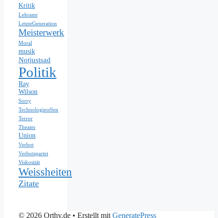
Kritik
Lehramt
LetzteGeneration
Meisterwerk
Moral
musik
Notjustsad
Politik
Ray
Wilson
Sorry
Technologieoffen
Terror
Theater
Union
Verbot
Verbotspartei
Viskosität
Weissheiten
Zitate
© 2026 Orthy.de
• Erstellt mit
GeneratePress