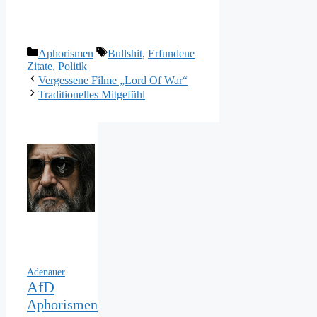
Kategorien
Schlagwörter
Aphorismen
Bullshit
,
Erfundene
Zitate
,
Politik
Vergessene Filme „Lord Of War“
Traditionelles Mitgefühl
Adenauer
AfD
Aphorismen