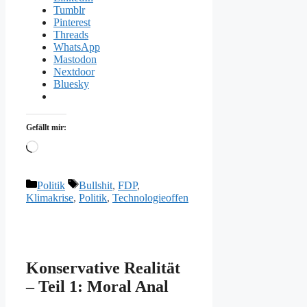
Tumblr
Pinterest
Threads
WhatsApp
Mastodon
Nextdoor
Bluesky
Gefällt mir:
Wird
geladen …
Kategorien
Schlagwörter
Politik
Bullshit
,
FDP
,
Klimakrise
,
Politik
,
Technologieoffen
Konservative Realität
– Teil 1: Moral Anal