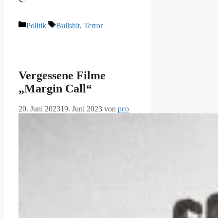
geladen …
Kategorien
Schlagwörter
Politik
Bullshit
,
Terror
Vergessene Filme
„Margin Call“
20. Juni 2023
19. Juni 2023
von
pco