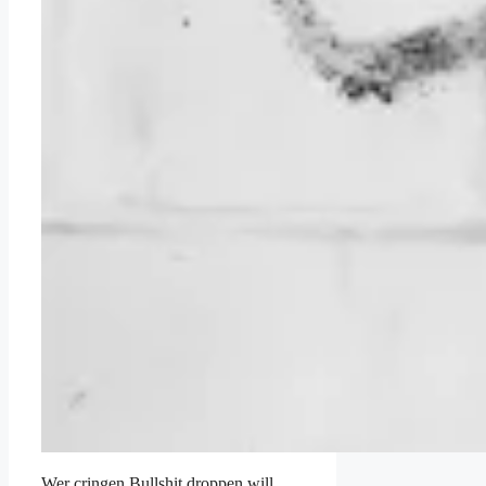
Wer cringen Bullshit droppen will