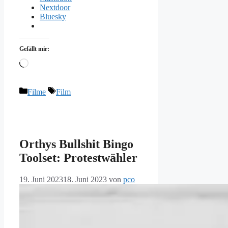
Nextdoor
Bluesky
Gefällt mir:
Wird
geladen …
Kategorien
Schlagwörter
Filme
Film
Orthys Bullshit Bingo
Toolset: Protestwähler
19. Juni 2023
18. Juni 2023
von
pco