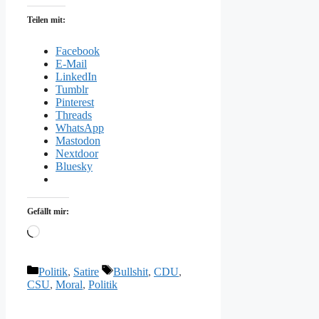
Teilen mit:
Facebook
E-Mail
LinkedIn
Tumblr
Pinterest
Threads
WhatsApp
Mastodon
Nextdoor
Bluesky
Gefällt mir:
Wird
geladen …
Kategorien
Schlagwörter
Politik
,
Satire
Bullshit
,
CDU
,
CSU
,
Moral
,
Politik