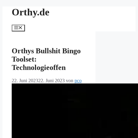
Zum
Orthy.de
Inhalt
springen
Menü
Orthys Bullshit Bingo
Toolset:
Technologieoffen
22. Juni 2023
22. Juni 2023
von
pco