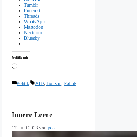
Tumblr
Pinterest
Threads
WhatsApp
Mastodon
Nextdoor
Bluesky
Gefällt mir:
Wird
geladen …
Kategorien
Schlagwörter
Politik
AfD
,
Bullshit
,
Politik
Innere Leere
17. Juni 2023
von
pco