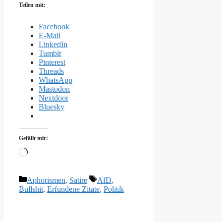
Teilen mit:
Facebook
E-Mail
LinkedIn
Tumblr
Pinterest
Threads
WhatsApp
Mastodon
Nextdoor
Bluesky
Gefällt mir:
Wird
geladen …
Kategorien
Schlagwörter
Aphorismen
,
Satire
AfD
,
Bullshit
,
Erfundene Zitate
,
Politik