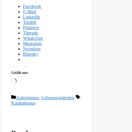
Facebook
E-Mail
LinkedIn
Tumblr
Pinterest
Threads
WhatsApp
Mastodon
Nextdoor
Bluesky
Gefällt mir:
Wird
geladen …
Kategorien
Schlagwörter
Aphorismen
,
Lebensweisheiten
Kapitalismus