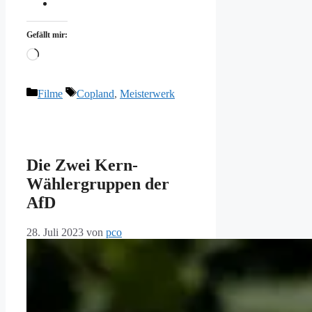
Gefällt mir:
Wird
geladen …
Kategorien
Schlagwörter
Filme
Copland
,
Meisterwerk
Die Zwei Kern-
Wählergruppen der
AfD
28. Juli 2023
von
pco