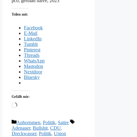
pco, german naive, 2023
Teilen mit:
Facebook
E-Mail
LinkedIn
Tumblr
Pinterest
Threads
WhatsApp
Mastodon
Nextdoor
Bluesky
Gefällt mir:
Wird
geladen …
Kategorien
Schlagwörter
Aphorismen
,
Politik
,
Satire
Adenauer
,
Bullshit
,
CDU
,
Dreckwasser
,
Politik
,
Union