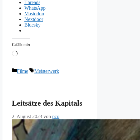
Threads
WhatsApp
Mastodon
Nextdoor
Bluesky
Gefällt mir:
Wird
geladen …
Kategorien
Schlagwörter
Filme
Meisterwerk
Leitsätze des Kapitals
2. August 2023
von
pco