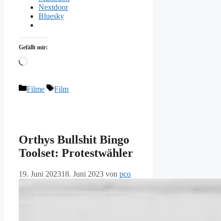
Nextdoor
Bluesky
Gefällt mir:
Wird
geladen …
Kategorien
Schlagwörter
Filme
Film
Orthys Bullshit Bingo
Toolset: Protestwähler
19. Juni 2023
18. Juni 2023
von
pco