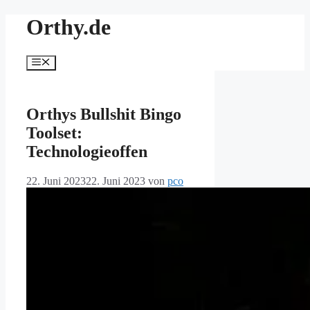
Zum
Orthy.de
Inhalt
springen
Menü
Orthys Bullshit Bingo
Toolset:
Technologieoffen
22. Juni 2023
22. Juni 2023
von
pco