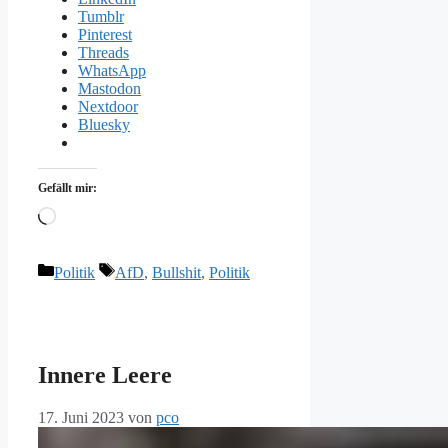
Tumblr
Pinterest
Threads
WhatsApp
Mastodon
Nextdoor
Bluesky
Gefällt mir:
Wird
geladen …
Kategorien
Schlagwörter
Politik
AfD
,
Bullshit
,
Politik
Innere Leere
17. Juni 2023
von
pco