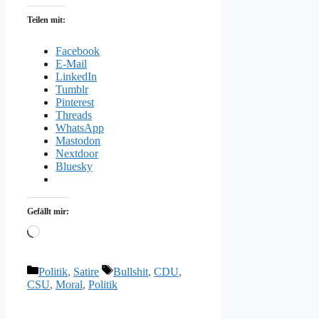
Teilen mit:
Facebook
E-Mail
LinkedIn
Tumblr
Pinterest
Threads
WhatsApp
Mastodon
Nextdoor
Bluesky
Gefällt mir:
Wird
geladen …
Kategorien
Schlagwörter
Politik
,
Satire
Bullshit
,
CDU
,
CSU
,
Moral
,
Politik