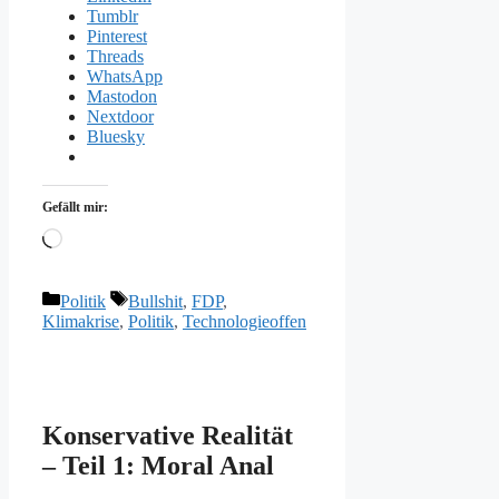
Tumblr
Pinterest
Threads
WhatsApp
Mastodon
Nextdoor
Bluesky
Gefällt mir:
Wird
geladen …
Kategorien
Schlagwörter
Politik
Bullshit
,
FDP
,
Klimakrise
,
Politik
,
Technologieoffen
Konservative Realität
– Teil 1: Moral Anal