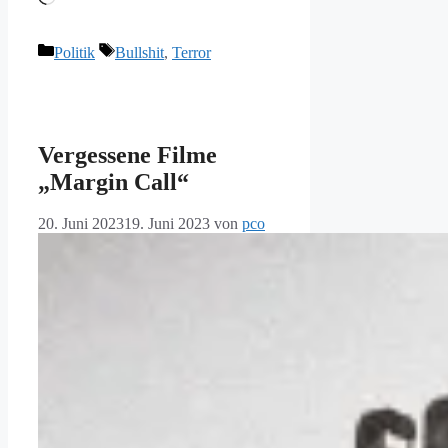
geladen …
Kategorien
Schlagwörter
Politik
Bullshit
,
Terror
Vergessene Filme
„Margin Call“
20. Juni 2023
19. Juni 2023
von
pco