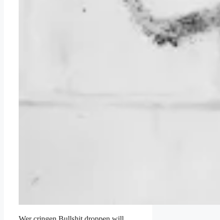
Wer cringen Bullshit droppen will