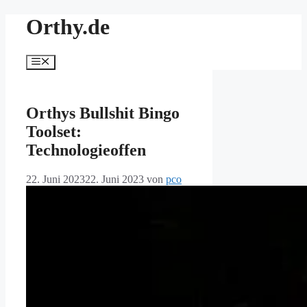
Zum
Orthy.de
Inhalt
springen
Menü
Orthys Bullshit Bingo
Toolset:
Technologieoffen
22. Juni 2023
22. Juni 2023
von
pco