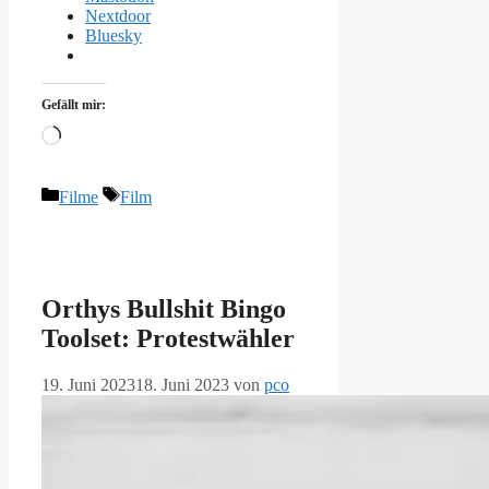
Nextdoor
Bluesky
Gefällt mir:
Wird
geladen …
Kategorien
Schlagwörter
Filme
Film
Orthys Bullshit Bingo
Toolset: Protestwähler
19. Juni 2023
18. Juni 2023
von
pco