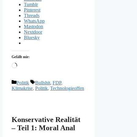
Tumblr
Pinterest
Threads
WhatsApp
Mastodon
Nextdoor
Bluesky
Gefällt mir:
Wird
geladen …
Kategorien
Schlagwörter
Politik
Bullshit
,
FDP
,
Klimakrise
,
Politik
,
Technologieoffen
Konservative Realität
– Teil 1: Moral Anal