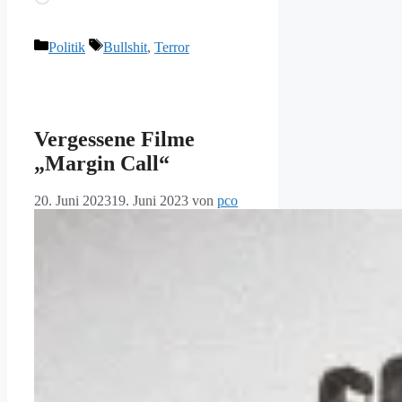
geladen …
Kategorien
Schlagwörter
Politik
Bullshit
,
Terror
Vergessene Filme
„Margin Call“
20. Juni 2023
19. Juni 2023
von
pco