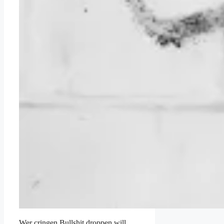
Wer cringen Bullshit droppen will