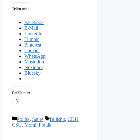
Teilen mit:
Facebook
E-Mail
LinkedIn
Tumblr
Pinterest
Threads
WhatsApp
Mastodon
Nextdoor
Bluesky
Gefällt mir:
Wird
geladen …
Kategorien
Schlagwörter
Politik
,
Satire
Bullshit
,
CDU
,
CSU
,
Moral
,
Politik