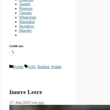
Tumblr
Pinterest
Threads
WhatsApp
Mastodon
Nextdoor
Bluesky
Gefällt mir:
Wird
geladen …
Kategorien
Schlagwörter
Politik
AfD
,
Bullshit
,
Politik
Innere Leere
17. Juni 2023
von
pco