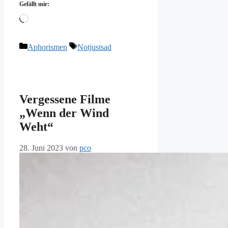
Gefällt mir:
Wird
geladen …
Kategorien
Schlagwörter
Aphorismen
Notjustsad
Vergessene Filme
„Wenn der Wind
Weht“
28. Juni 2023
von
pco