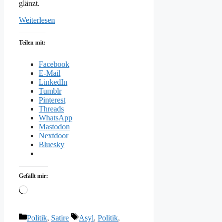
glänzt.
Weiterlesen
Teilen mit:
Facebook
E-Mail
LinkedIn
Tumblr
Pinterest
Threads
WhatsApp
Mastodon
Nextdoor
Bluesky
Gefällt mir:
Wird
geladen …
Kategorien
Schlagwörter
Politik
,
Satire
Asyl
,
Politik
,