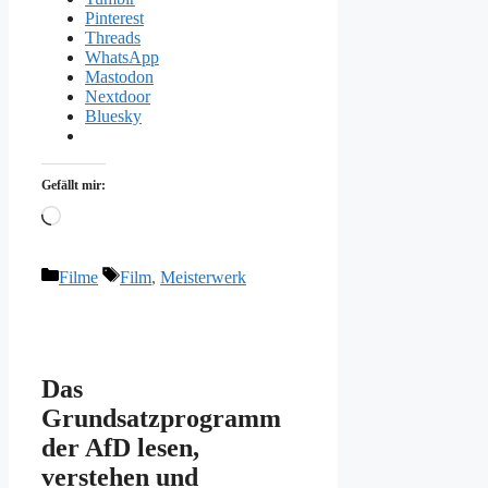
Pinterest
Threads
WhatsApp
Mastodon
Nextdoor
Bluesky
Gefällt mir:
Wird
geladen …
Kategorien
Schlagwörter
Filme
Film
,
Meisterwerk
Das
Grundsatzprogramm
der AfD lesen,
verstehen und