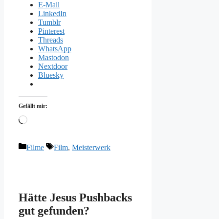
E-Mail
LinkedIn
Tumblr
Pinterest
Threads
WhatsApp
Mastodon
Nextdoor
Bluesky
Gefällt mir:
Wird
geladen …
Kategorien
Schlagwörter
Filme
Film
,
Meisterwerk
Hätte Jesus Pushbacks
gut gefunden?