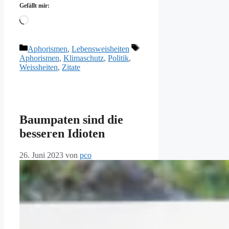
Gefällt mir:
Wird
geladen …
Kategorien
Schlagwörter
Aphorismen
,
Lebensweisheiten
Aphorismen
,
Klimaschutz
,
Politik
,
Weissheiten
,
Zitate
Baumpaten sind die
besseren Idioten
26. Juni 2023
von
pco