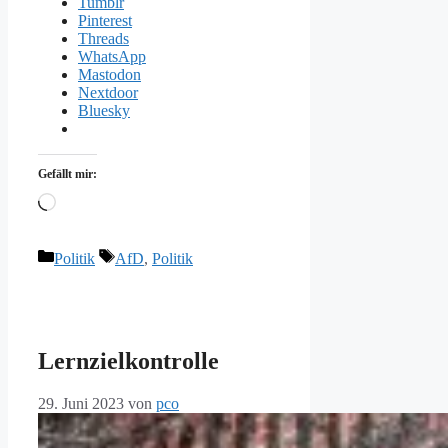
Tumblr
Pinterest
Threads
WhatsApp
Mastodon
Nextdoor
Bluesky
Gefällt mir:
Wird
geladen …
Kategorien
Schlagwörter
Politik
AfD
,
Politik
Lernzielkontrolle
29. Juni 2023
von
pco