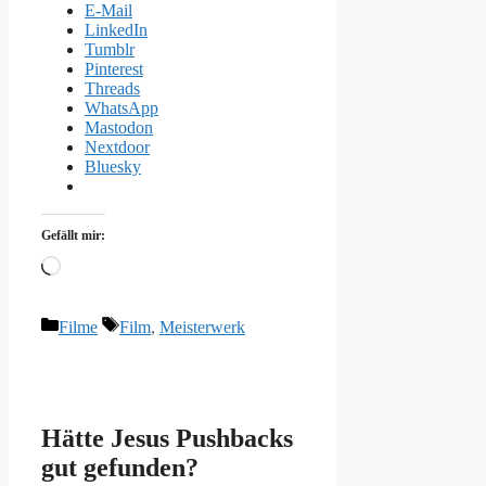
E-Mail
LinkedIn
Tumblr
Pinterest
Threads
WhatsApp
Mastodon
Nextdoor
Bluesky
Gefällt mir:
Wird
geladen …
Kategorien
Schlagwörter
Filme
Film
,
Meisterwerk
Hätte Jesus Pushbacks
gut gefunden?