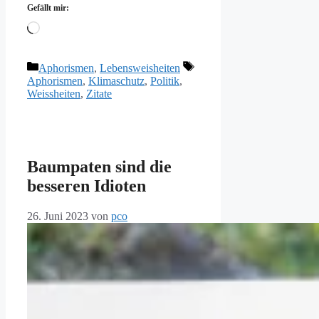
Gefällt mir:
Wird
geladen …
Kategorien
Schlagwörter
Aphorismen
,
Lebensweisheiten
Aphorismen
,
Klimaschutz
,
Politik
,
Weissheiten
,
Zitate
Baumpaten sind die
besseren Idioten
26. Juni 2023
von
pco