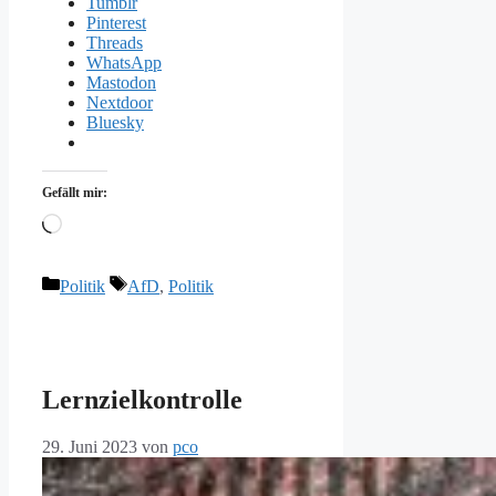
Tumblr
Pinterest
Threads
WhatsApp
Mastodon
Nextdoor
Bluesky
Gefällt mir:
Wird
geladen …
Kategorien
Schlagwörter
Politik
AfD
,
Politik
Lernzielkontrolle
29. Juni 2023
von
pco