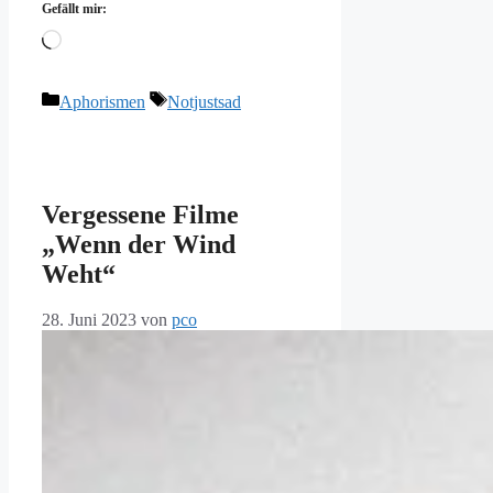
Gefällt mir:
Wird
geladen …
Kategorien
Schlagwörter
Aphorismen
Notjustsad
Vergessene Filme
„Wenn der Wind
Weht“
28. Juni 2023
von
pco