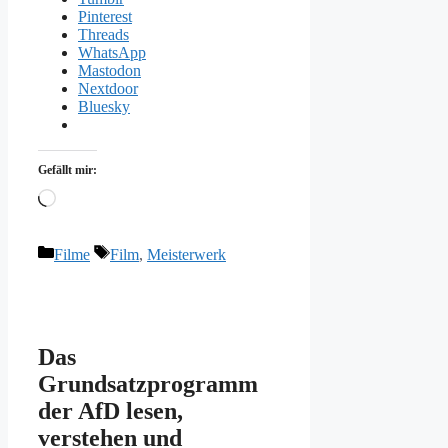
Pinterest
Threads
WhatsApp
Mastodon
Nextdoor
Bluesky
Gefällt mir:
Wird
geladen …
Kategorien
Schlagwörter
Filme
Film
,
Meisterwerk
Das
Grundsatzprogramm
der AfD lesen,
verstehen und