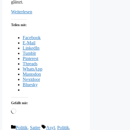
glänzt.
Weiterlesen
Teilen mit:
Facebook
E-Mail
LinkedIn
Tumblr
Pinterest
Threads
WhatsApp
Mastodon
Nextdoor
Bluesky
Gefällt mir:
Wird
geladen …
Kategorien
Schlagwörter
Politik
,
Satire
Asyl
,
Politik
,