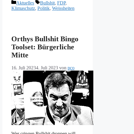
Kategorien
Schlagwörter
Aktuelles
Bullshit
,
FDP
,
Klimaschutz
,
Politik
,
Weissheiten
Orthys Bullshit Bingo
Toolset: Bürgerliche
Mitte
16. Juli 2023
4. Juli 2023
von
pco
Wer cringen Bullshit droppen will