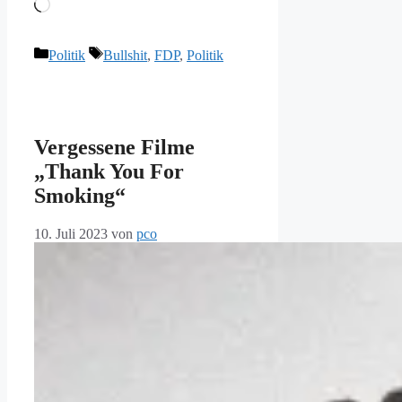
Wird
geladen …
Kategorien
Schlagwörter
Politik
Bullshit
,
FDP
,
Politik
Vergessene Filme
„Thank You For
Smoking“
10. Juli 2023
von
pco