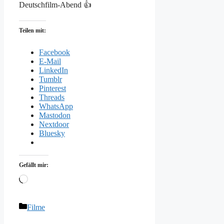
Deutschfilm-Abend 👍
Teilen mit:
Facebook
E-Mail
LinkedIn
Tumblr
Pinterest
Threads
WhatsApp
Mastodon
Nextdoor
Bluesky
Gefällt mir:
Wird
geladen …
Kategorien
Filme