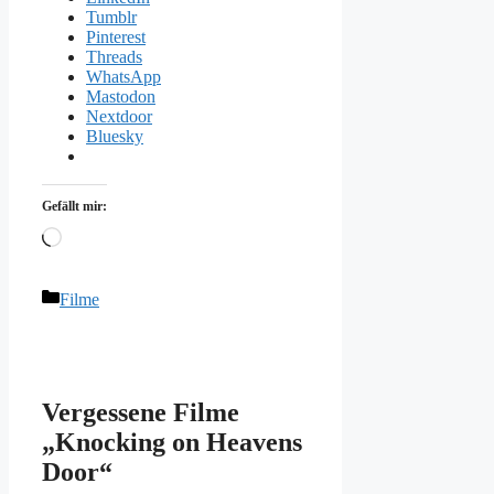
Tumblr
Pinterest
Threads
WhatsApp
Mastodon
Nextdoor
Bluesky
Gefällt mir:
Wird
geladen …
Kategorien
Filme
Vergessene Filme
„Knocking on Heavens
Door“