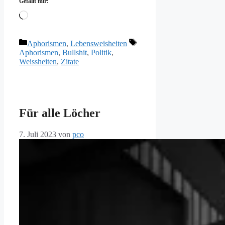
Gefällt mir:
Wird
geladen …
Kategorien
Schlagwörter
Aphorismen
,
Lebensweisheiten
Aphorismen
,
Bullshit
,
Politik
,
Weissheiten
,
Zitate
Für alle Löcher
7. Juli 2023
von
pco