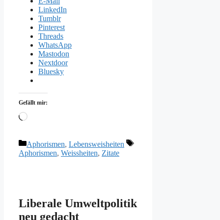
E-Mail
LinkedIn
Tumblr
Pinterest
Threads
WhatsApp
Mastodon
Nextdoor
Bluesky
Gefällt mir:
Wird
geladen …
Kategorien
Schlagwörter
Aphorismen
,
Lebensweisheiten
Aphorismen
,
Weissheiten
,
Zitate
Liberale Umweltpolitik
neu gedacht