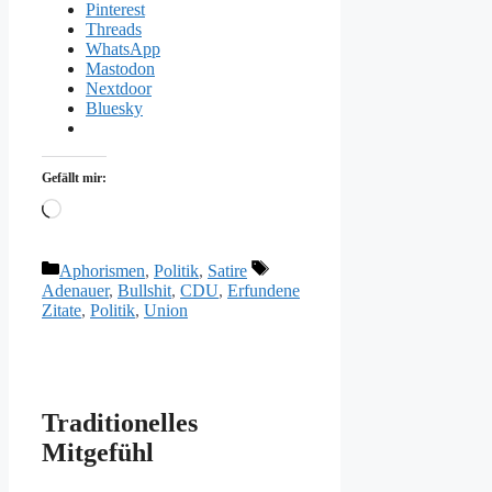
Pinterest
Threads
WhatsApp
Mastodon
Nextdoor
Bluesky
Gefällt mir:
Wird
geladen …
Kategorien
Schlagwörter
Aphorismen
,
Politik
,
Satire
Adenauer
,
Bullshit
,
CDU
,
Erfundene
Zitate
,
Politik
,
Union
Traditionelles
Mitgefühl