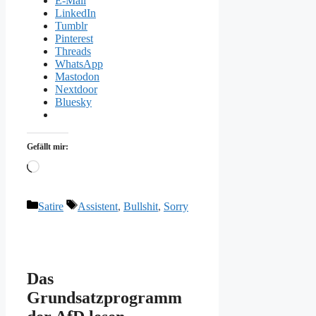
E-Mail
LinkedIn
Tumblr
Pinterest
Threads
WhatsApp
Mastodon
Nextdoor
Bluesky
Gefällt mir:
Wird
geladen …
Kategorien
Schlagwörter
Satire
Assistent
,
Bullshit
,
Sorry
Das
Grundsatzprogramm