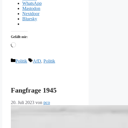
WhatsApp
Mastodon
Nextdoor
Bluesky
Gefällt mir:
Wird
geladen …
Kategorien
Schlagwörter
Politik
AfD
,
Politik
Fangfrage 1945
20. Juli 2023
von
pco