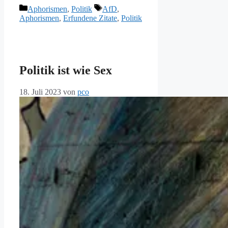
Kategorien
Schlagwörter
Aphorismen
,
Politik
AfD
,
Aphorismen
,
Erfundene Zitate
,
Politik
Politik ist wie Sex
18. Juli 2023
von
pco