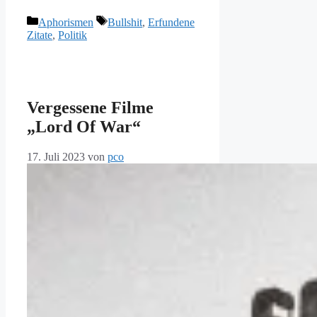
Kategorien
Schlagwörter
Aphorismen
Bullshit
,
Erfundene
Zitate
,
Politik
Vergessene Filme
„Lord Of War“
17. Juli 2023
von
pco