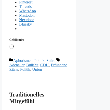
Pinterest
Threads
WhatsApp
Mastodon
Nextdoor
Bluesky
Gefällt mir:
Wird
geladen …
Kategorien
Schlagwörter
Aphorismen
,
Politik
,
Satire
Adenauer
,
Bullshit
,
CDU
,
Erfundene
Zitate
,
Politik
,
Union
Traditionelles
Mitgefühl