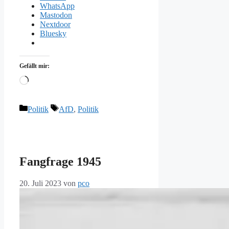
WhatsApp
Mastodon
Nextdoor
Bluesky
Gefällt mir:
Wird
geladen …
Kategorien
Schlagwörter
Politik
AfD
,
Politik
Fangfrage 1945
20. Juli 2023
von
pco