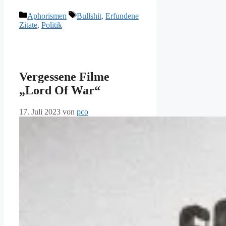
Kategorien
Schlagwörter
Aphorismen
Bullshit
,
Erfundene
Zitate
,
Politik
Vergessene Filme
„Lord Of War“
17. Juli 2023
von
pco