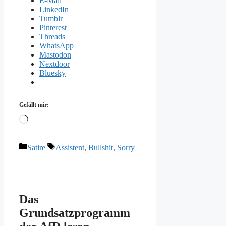
E-Mail
LinkedIn
Tumblr
Pinterest
Threads
WhatsApp
Mastodon
Nextdoor
Bluesky
Gefällt mir:
Wird
geladen …
Kategorien
Schlagwörter
Satire
Assistent
,
Bullshit
,
Sorry
Das
Grundsatzprogramm