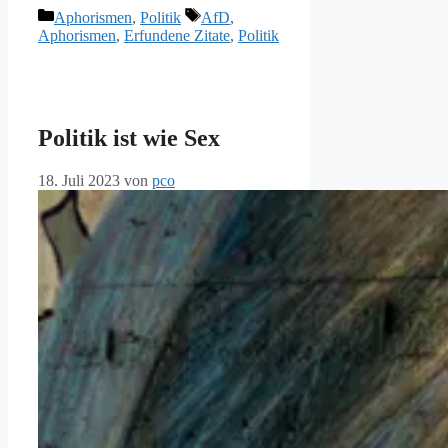
Kategorien
Schlagwörter
Aphorismen
,
Politik
AfD
,
Aphorismen
,
Erfundene Zitate
,
Politik
Politik ist wie Sex
18. Juli 2023
von
pco