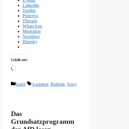
E-Mail
LinkedIn
Tumblr
Pinterest
Threads
WhatsApp
Mastodon
Nextdoor
Bluesky
Gefällt mir:
Wird
geladen …
Kategorien
Schlagwörter
Satire
Assistent
,
Bullshit
,
Sorry
Das
Grundsatzprogramm