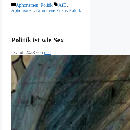
Kategorien
Schlagwörter
Aphorismen
,
Politik
AfD
,
Aphorismen
,
Erfundene Zitate
,
Politik
Politik ist wie Sex
18. Juli 2023
von
pco