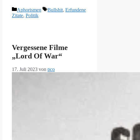
Kategorien
Schlagwörter
Aphorismen
Bullshit
,
Erfundene
Zitate
,
Politik
Vergessene Filme
„Lord Of War“
17. Juli 2023
von
pco