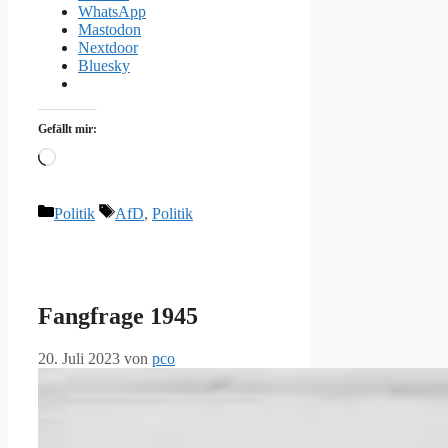
WhatsApp
Mastodon
Nextdoor
Bluesky
Gefällt mir:
Wird
geladen …
Kategorien
Schlagwörter
Politik
AfD
,
Politik
Fangfrage 1945
20. Juli 2023
von
pco