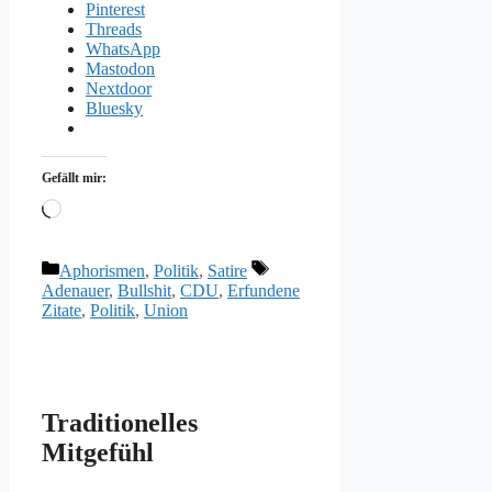
Pinterest
Threads
WhatsApp
Mastodon
Nextdoor
Bluesky
Gefällt mir:
Wird
geladen …
Kategorien
Schlagwörter
Aphorismen
,
Politik
,
Satire
Adenauer
,
Bullshit
,
CDU
,
Erfundene
Zitate
,
Politik
,
Union
Traditionelles
Mitgefühl