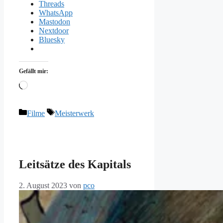
Threads
WhatsApp
Mastodon
Nextdoor
Bluesky
Gefällt mir:
Wird
geladen …
Kategorien
Schlagwörter
Filme
Meisterwerk
Leitsätze des Kapitals
2. August 2023
von
pco