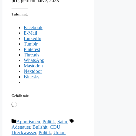
pco, german naive, 2023
Teilen mit:
Facebook
E-Mail
LinkedIn
Tumblr
Pinterest
Threads
WhatsApp
Mastodon
Nextdoor
Bluesky
Gefällt mir:
Wird
geladen …
Kategorien
Schlagwörter
Aphorismen
,
Politik
,
Satire
Adenauer
,
Bullshit
,
CDU
,
Dreckwasser
,
Politik
,
Union