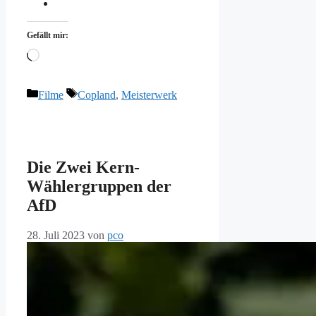
Gefällt mir:
Wird
geladen …
Kategorien
Schlagwörter
Filme
Copland
,
Meisterwerk
Die Zwei Kern-
Wählergruppen der
AfD
28. Juli 2023
von
pco