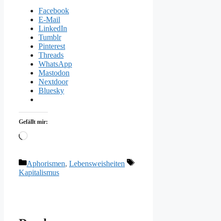
Facebook
E-Mail
LinkedIn
Tumblr
Pinterest
Threads
WhatsApp
Mastodon
Nextdoor
Bluesky
Gefällt mir:
Wird
geladen …
Kategorien
Schlagwörter
Aphorismen
,
Lebensweisheiten
Kapitalismus