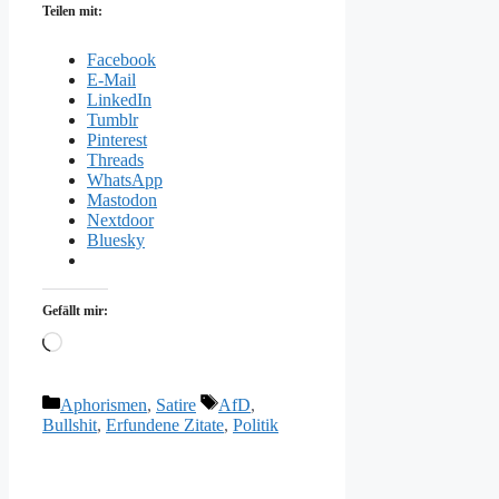
Teilen mit:
Facebook
E-Mail
LinkedIn
Tumblr
Pinterest
Threads
WhatsApp
Mastodon
Nextdoor
Bluesky
Gefällt mir:
Wird
geladen …
Kategorien
Schlagwörter
Aphorismen
,
Satire
AfD
,
Bullshit
,
Erfundene Zitate
,
Politik