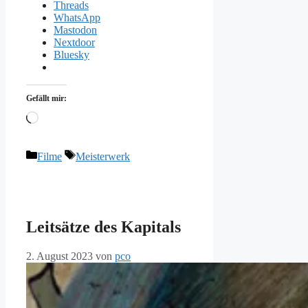
Threads
WhatsApp
Mastodon
Nextdoor
Bluesky
Gefällt mir:
Wird
geladen …
Kategorien
Schlagwörter
Filme
Meisterwerk
Leitsätze des Kapitals
2. August 2023
von
pco