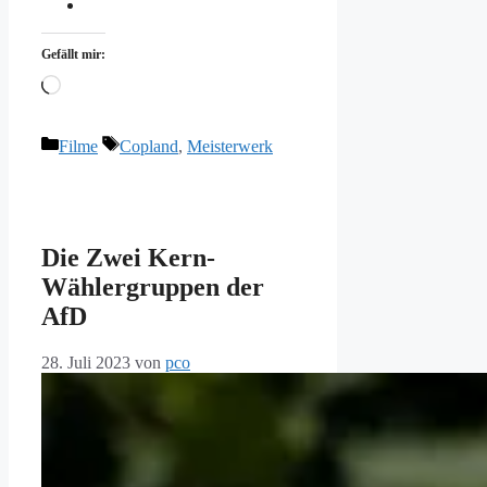
Gefällt mir:
Wird
geladen …
Kategorien
Schlagwörter
Filme
Copland
,
Meisterwerk
Die Zwei Kern-
Wählergruppen der
AfD
28. Juli 2023
von
pco