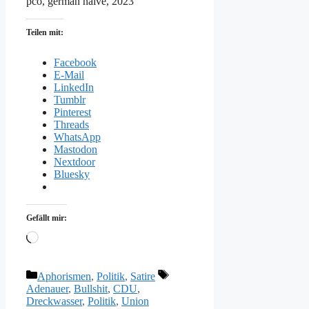
pco, german naive, 2023
Teilen mit:
Facebook
E-Mail
LinkedIn
Tumblr
Pinterest
Threads
WhatsApp
Mastodon
Nextdoor
Bluesky
Gefällt mir:
Wird
geladen …
Kategorien
Schlagwörter
Aphorismen
,
Politik
,
Satire
Adenauer
,
Bullshit
,
CDU
,
Dreckwasser
,
Politik
,
Union