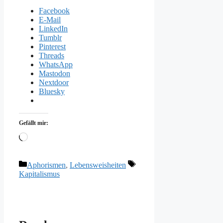
Facebook
E-Mail
LinkedIn
Tumblr
Pinterest
Threads
WhatsApp
Mastodon
Nextdoor
Bluesky
Gefällt mir:
Wird
geladen …
Kategorien
Schlagwörter
Aphorismen
,
Lebensweisheiten
Kapitalismus