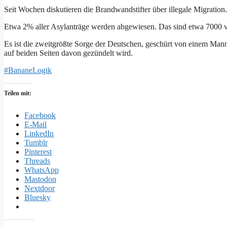
Seit Wochen diskutieren die Brandwandstifter über illegale Migration.
Etwa 2% aller Asylanträge werden abgewiesen. Das sind etwa 7000 vo
Es ist die zweitgrößte Sorge der Deutschen, geschürt von einem Mann
auf beiden Seiten davon gezündelt wird.
#BananeLogik
Teilen mit:
Facebook
E-Mail
LinkedIn
Tumblr
Pinterest
Threads
WhatsApp
Mastodon
Nextdoor
Bluesky