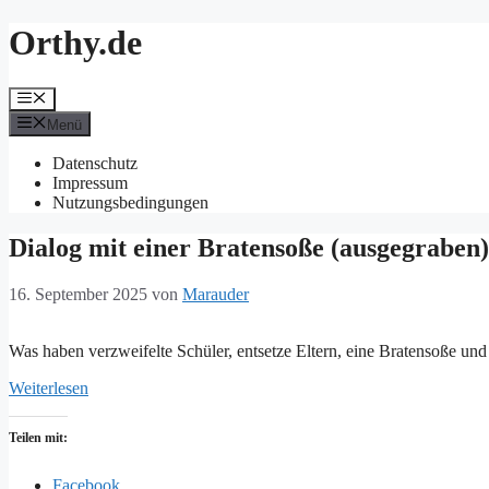
Zum
Orthy.de
Inhalt
springen
Menü
Menü
Datenschutz
Impressum
Nutzungsbedingungen
Dialog mit einer Bratensoße (ausgegraben)
16. September 2025
von
Marauder
Was haben verzweifelte Schüler, entsetze Eltern, eine Bratensoße un
Weiterlesen
Teilen mit:
Facebook