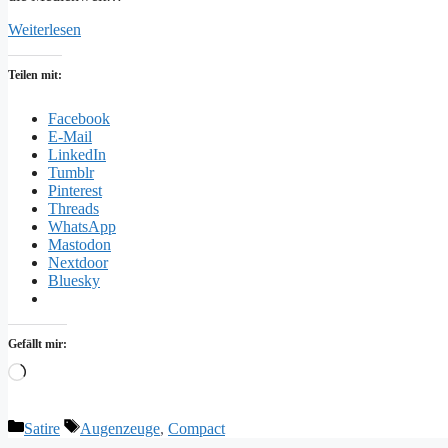
Weiterlesen
Teilen mit:
Facebook
E-Mail
LinkedIn
Tumblr
Pinterest
Threads
WhatsApp
Mastodon
Nextdoor
Bluesky
Gefällt mir:
Wird
geladen …
Kategorien
Schlagwörter
Satire
Augenzeuge
,
Compact