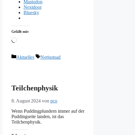
Mastodon
Nextdoor
Bluesky
Gefällt mir:
Wird
geladen …
Kategorien
Schlagwörter
Aktuelles
Notjustsad
Teilchenphysik
8. August 2024
von
pco
Wenn Puddingplundern immer auf der
Puddingseite landen, ist das
Teilchenphysik.