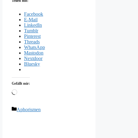
Teilen mit:
Facebook
E-Mail
LinkedIn
Tumblr
Pinterest
Threads
WhatsApp
Mastodon
Nextdoor
Bluesky
Gefällt mir:
Wird
geladen …
Kategorien
Aphorismen