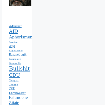
Adenauer
AfD
Aphorismen
Assistent
Asyl
Augenzeuge
BananeLogik
Baumpaten
Bratensoße
Bullshit
CDU
Compact
Copland
CSU
Dreckwasser
Erfundene
Zitate