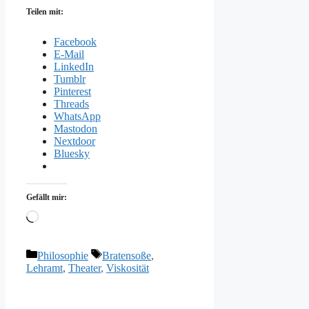
Teilen mit:
Facebook
E-Mail
LinkedIn
Tumblr
Pinterest
Threads
WhatsApp
Mastodon
Nextdoor
Bluesky
Gefällt mir:
Wird
geladen …
Kategorien
Schlagwörter
Philosophie
Bratensoße
,
Lehramt
,
Theater
,
Viskosität