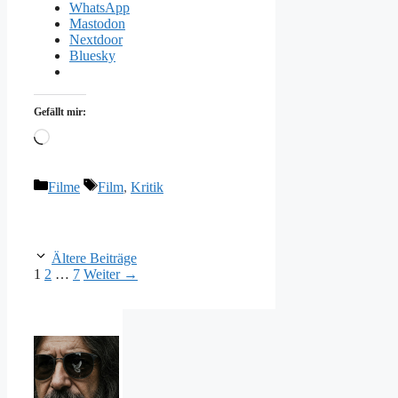
WhatsApp
Mastodon
Nextdoor
Bluesky
Gefällt mir:
Wird
geladen …
Kategorien
Schlagwörter
Filme
Film
,
Kritik
Ältere Beiträge
Seite
Seite
Seite
1
2
…
7
Weiter
→