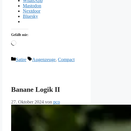
WhatsApp
Mastodon
Nextdoor
Bluesky
Gefällt mir:
Wird
geladen …
Kategorien
Schlagwörter
Satire
Augenzeuge
,
Compact
Banane Logik II
27. Oktober 2024
von
pco