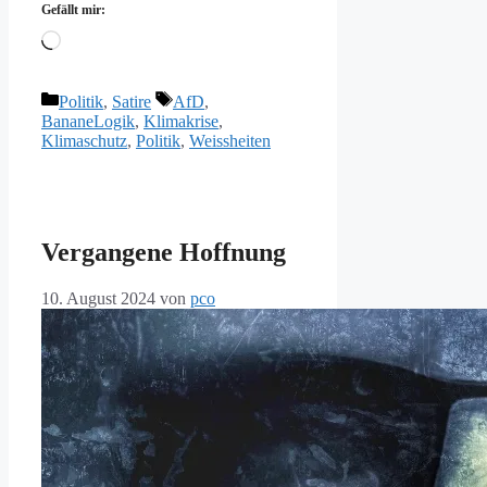
Gefällt mir:
Wird
geladen …
Kategorien
Schlagwörter
Politik
,
Satire
AfD
,
BananeLogik
,
Klimakrise
,
Klimaschutz
,
Politik
,
Weissheiten
Vergangene Hoffnung
10. August 2024
von
pco