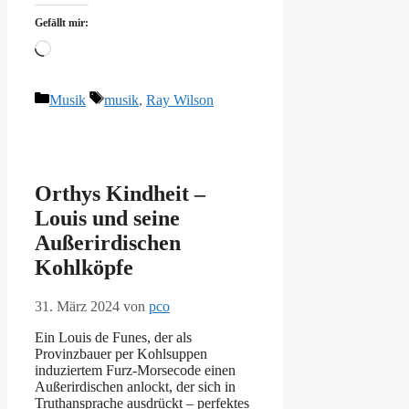
Gefällt mir:
Wird
geladen …
Kategorien
Schlagwörter
Musik
musik
,
Ray Wilson
Orthys Kindheit –
Louis und seine
Außerirdischen
Kohlköpfe
31. März 2024
von
pco
Ein Louis de Funes, der als
Provinzbauer per Kohlsuppen
induziertem Furz-Morsecode einen
Außerirdischen anlockt, der sich in
Truthansprache ausdrückt – perfektes