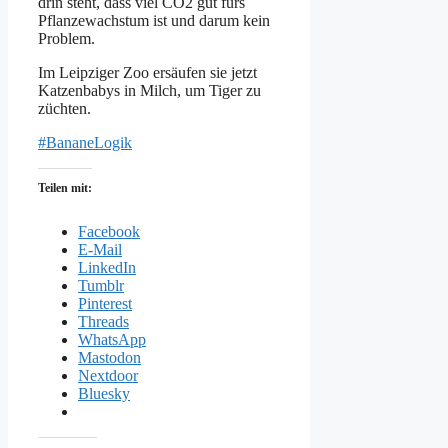
drin steht, dass viel CO2 gut fürs
Pflanzewachstum ist und darum kein
Problem.
Im Leipziger Zoo ersäufen sie jetzt
Katzenbabys in Milch, um Tiger zu
züchten.
#BananeLogik
Teilen mit:
Facebook
E-Mail
LinkedIn
Tumblr
Pinterest
Threads
WhatsApp
Mastodon
Nextdoor
Bluesky