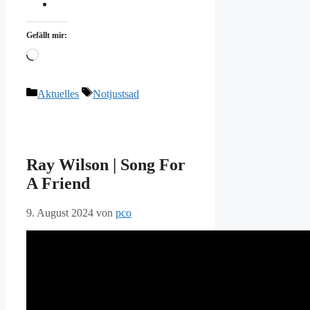
Gefällt mir:
Wird
geladen …
Kategorien
Schlagwörter
Aktuelles
Notjustsad
Ray Wilson | Song For
A Friend
9. August 2024
von
pco