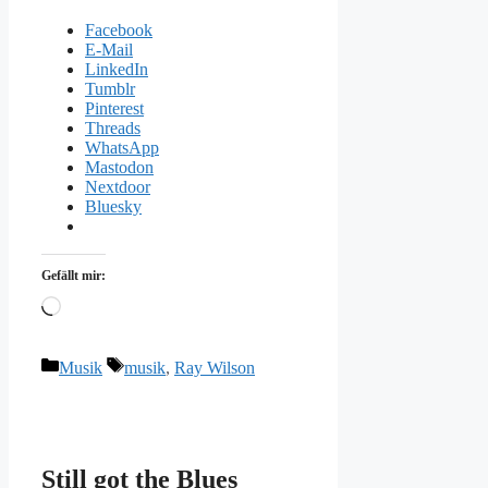
Facebook
E-Mail
LinkedIn
Tumblr
Pinterest
Threads
WhatsApp
Mastodon
Nextdoor
Bluesky
Gefällt mir:
Wird
geladen …
Kategorien
Schlagwörter
Musik
musik
,
Ray Wilson
Still got the Blues