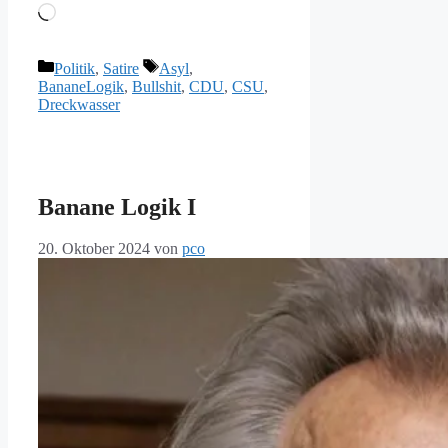
Wird
geladen …
Kategorien
Schlagwörter
Politik
,
Satire
Asyl
,
BananeLogik
,
Bullshit
,
CDU
,
CSU
,
Dreckwasser
Banane Logik I
20. Oktober 2024
von
pco