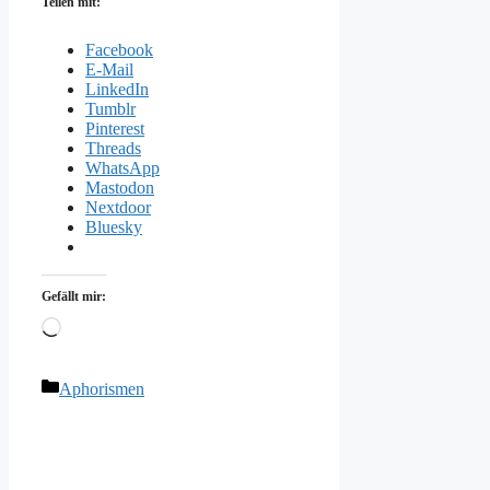
Teilen mit:
Facebook
E-Mail
LinkedIn
Tumblr
Pinterest
Threads
WhatsApp
Mastodon
Nextdoor
Bluesky
Gefällt mir:
Wird
geladen …
Kategorien
Aphorismen