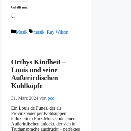
Gefällt mir:
Wird
geladen …
Kategorien
Schlagwörter
Musik
musik
,
Ray Wilson
Orthys Kindheit –
Louis und seine
Außerirdischen
Kohlköpfe
31. März 2024
von
pco
Ein Louis de Funes, der als
Provinzbauer per Kohlsuppen
induziertem Furz-Morsecode einen
Außerirdischen anlockt, der sich in
Truthansprache ausdrückt – perfektes