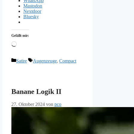
WhatsApp
Mastodon
Nextdoor
Bluesky
Gefällt mir:
Wird
geladen …
Kategorien
Schlagwörter
Satire
Augenzeuge
,
Compact
Banane Logik II
27. Oktober 2024
von
pco