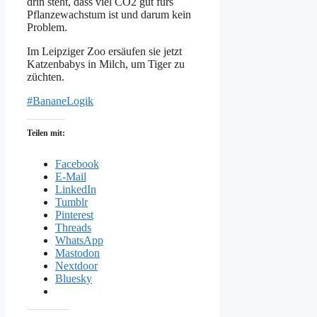
drin steht, dass viel CO2 gut fürs
Pflanzewachstum ist und darum kein
Problem.
Im Leipziger Zoo ersäufen sie jetzt
Katzenbabys in Milch, um Tiger zu
züchten.
#BananeLogik
Teilen mit:
Facebook
E-Mail
LinkedIn
Tumblr
Pinterest
Threads
WhatsApp
Mastodon
Nextdoor
Bluesky