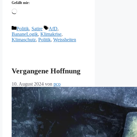
Gefällt mir:
Wird
geladen …
Kategorien
Schlagwörter
Politik
,
Satire
AfD
,
BananeLogik
,
Klimakrise
,
Klimaschutz
,
Politik
,
Weissheiten
Vergangene Hoffnung
10. August 2024
von
pco