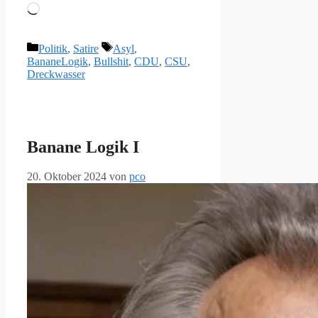
Wird
geladen …
Kategorien
Schlagwörter
Politik
,
Satire
Asyl
,
BananeLogik
,
Bullshit
,
CDU
,
CSU
,
Dreckwasser
Banane Logik I
20. Oktober 2024
von
pco