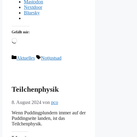
Mastodon
Nextdoor
Bluesky
Gefällt mir:
Wird
geladen …
Kategorien
Schlagwörter
Aktuelles
Notjustsad
Teilchenphysik
8. August 2024
von
pco
Wenn Puddingplundern immer auf der
Puddingseite landen, ist das
Teilchenphysik.