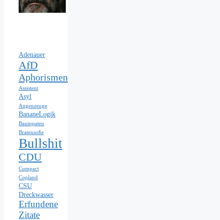
Adenauer
AfD
Aphorismen
Assistent
Asyl
Augenzeuge
BananeLogik
Baumpaten
Bratensoße
Bullshit
CDU
Compact
Copland
CSU
Dreckwasser
Erfundene
Zitate