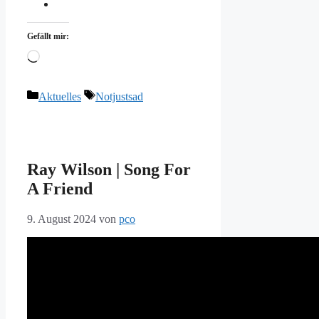
Gefällt mir:
Wird
geladen …
Kategorien
Schlagwörter
Aktuelles
Notjustsad
Ray Wilson | Song For
A Friend
9. August 2024
von
pco