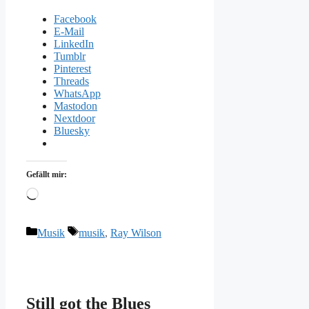
Facebook
E-Mail
LinkedIn
Tumblr
Pinterest
Threads
WhatsApp
Mastodon
Nextdoor
Bluesky
Gefällt mir:
Wird
geladen …
Kategorien
Schlagwörter
Musik
musik
,
Ray Wilson
Still got the Blues