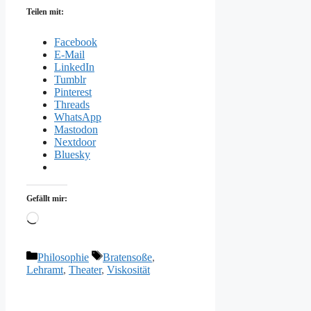
Teilen mit:
Facebook
E-Mail
LinkedIn
Tumblr
Pinterest
Threads
WhatsApp
Mastodon
Nextdoor
Bluesky
Gefällt mir:
Wird
geladen …
Kategorien
Schlagwörter
Philosophie
Bratensoße
,
Lehramt
,
Theater
,
Viskosität