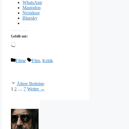
WhatsApp
Mastodon
Nextdoor
Bluesky
Gefällt mir:
Wird
geladen …
Kategorien
Schlagwörter
Filme
Film
,
Kritik
Ältere Beiträge
Seite
Seite
Seite
1
2
…
7
Weiter
→