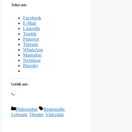
Teilen mit:
Facebook
E-Mail
LinkedIn
Tumblr
Pinterest
Threads
WhatsApp
Mastodon
Nextdoor
Bluesky
Gefällt mir:
Wird
geladen …
Kategorien
Schlagwörter
Philosophie
Bratensoße
,
Lehramt
,
Theater
,
Viskosität