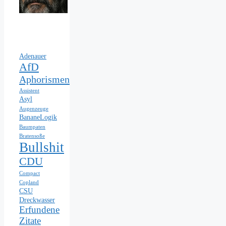
Adenauer
AfD
Aphorismen
Assistent
Asyl
Augenzeuge
BananeLogik
Baumpaten
Bratensoße
Bullshit
CDU
Compact
Copland
CSU
Dreckwasser
Erfundene
Zitate