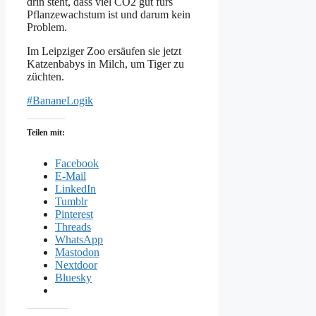
drin steht, dass viel CO2 gut fürs
Pflanzewachstum ist und darum kein
Problem.
Im Leipziger Zoo ersäufen sie jetzt
Katzenbabys in Milch, um Tiger zu
züchten.
#BananeLogik
Teilen mit:
Facebook
E-Mail
LinkedIn
Tumblr
Pinterest
Threads
WhatsApp
Mastodon
Nextdoor
Bluesky