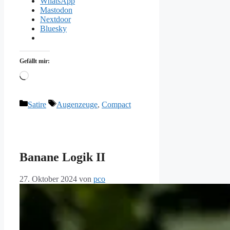
WhatsApp
Mastodon
Nextdoor
Bluesky
Gefällt mir:
Wird
geladen …
Kategorien
Schlagwörter
Satire
Augenzeuge
,
Compact
Banane Logik II
27. Oktober 2024
von
pco