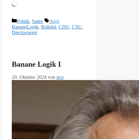
Wird
geladen …
Kategorien
Schlagwörter
Politik
,
Satire
Asyl
,
BananeLogik
,
Bullshit
,
CDU
,
CSU
,
Dreckwasser
Banane Logik I
20. Oktober 2024
von
pco