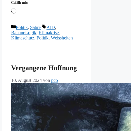
Gefällt mir:
Wird
geladen …
Kategorien
Schlagwörter
Politik
,
Satire
AfD
,
BananeLogik
,
Klimakrise
,
Klimaschutz
,
Politik
,
Weissheiten
Vergangene Hoffnung
10. August 2024
von
pco