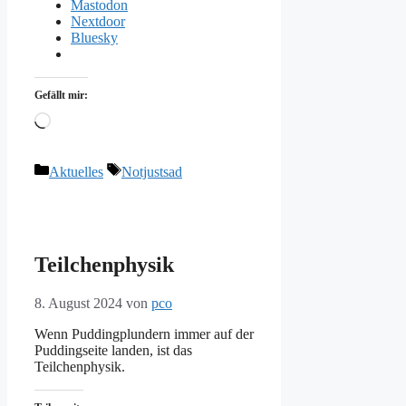
Mastodon
Nextdoor
Bluesky
Gefällt mir:
Wird
geladen …
Kategorien
Schlagwörter
Aktuelles
Notjustsad
Teilchenphysik
8. August 2024
von
pco
Wenn Puddingplundern immer auf der
Puddingseite landen, ist das
Teilchenphysik.