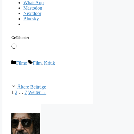
WhatsApp
Mastodon
Nextdoor
Bluesky
Gefällt mir:
Wird
geladen …
Kategorien
Schlagwörter
Filme
Film
,
Kritik
Ältere Beiträge
Seite
Seite
Seite
1
2
…
7
Weiter
→