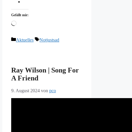
Gefällt mir:
Wird
geladen …
Kategorien
Schlagwörter
Aktuelles
Notjustsad
Ray Wilson | Song For
A Friend
9. August 2024
von
pco