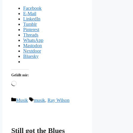
Facebook
E-Mail
LinkedIn
Tumblr
Pinterest
Threads
WhatsApp
Mastodon
Nextdoor
Bluesky
Gefällt mir:
Wird
geladen …
Kategorien
Schlagwörter
Musik
musik
,
Ray Wilson
Still got the Blues