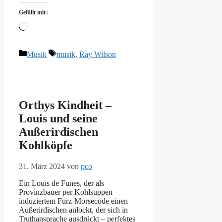
Gefällt mir:
Wird
geladen …
Kategorien
Schlagwörter
Musik
musik
,
Ray Wilson
Orthys Kindheit –
Louis und seine
Außerirdischen
Kohlköpfe
31. März 2024
von
pco
Ein Louis de Funes, der als
Provinzbauer per Kohlsuppen
induziertem Furz-Morsecode einen
Außerirdischen anlockt, der sich in
Truthansprache ausdrückt – perfektes