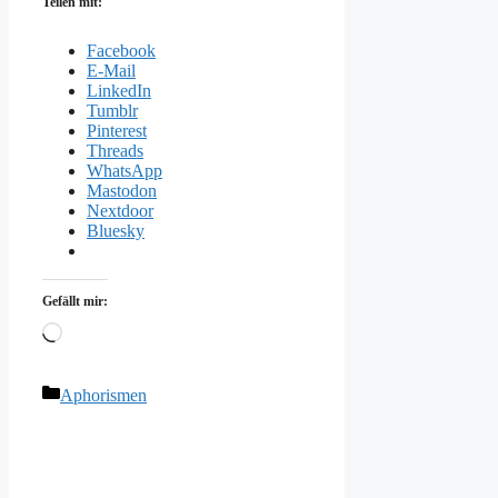
Teilen mit:
Facebook
E-Mail
LinkedIn
Tumblr
Pinterest
Threads
WhatsApp
Mastodon
Nextdoor
Bluesky
Gefällt mir:
Wird
geladen …
Kategorien
Aphorismen