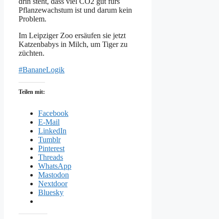
drin steht, dass viel CO2 gut fürs
Pflanzewachstum ist und darum kein
Problem.
Im Leipziger Zoo ersäufen sie jetzt
Katzenbabys in Milch, um Tiger zu
züchten.
#BananeLogik
Teilen mit:
Facebook
E-Mail
LinkedIn
Tumblr
Pinterest
Threads
WhatsApp
Mastodon
Nextdoor
Bluesky