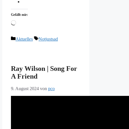
Gefällt mir:
Wird
geladen …
Kategorien
Schlagwörter
Aktuelles
Notjustsad
Ray Wilson | Song For
A Friend
9. August 2024
von
pco