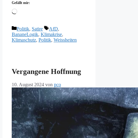
Gefällt mir:
Wird
geladen …
Kategorien
Schlagwörter
Politik
,
Satire
AfD
,
BananeLogik
,
Klimakrise
,
Klimaschutz
,
Politik
,
Weissheiten
Vergangene Hoffnung
10. August 2024
von
pco