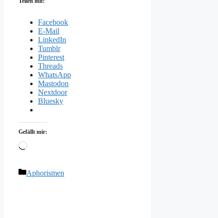
Teilen mit:
Facebook
E-Mail
LinkedIn
Tumblr
Pinterest
Threads
WhatsApp
Mastodon
Nextdoor
Bluesky
Gefällt mir:
Wird
geladen …
Kategorien
Aphorismen