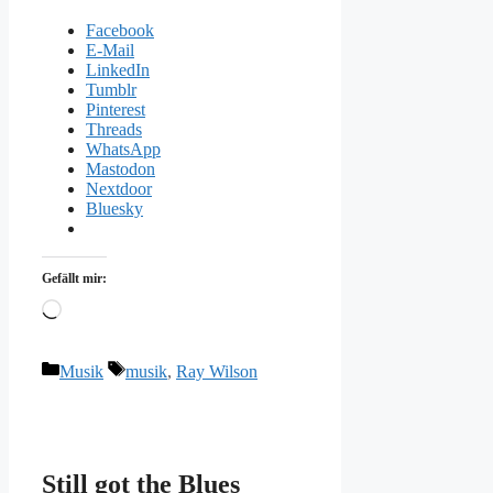
Facebook
E-Mail
LinkedIn
Tumblr
Pinterest
Threads
WhatsApp
Mastodon
Nextdoor
Bluesky
Gefällt mir:
Wird
geladen …
Kategorien
Schlagwörter
Musik
musik
,
Ray Wilson
Still got the Blues