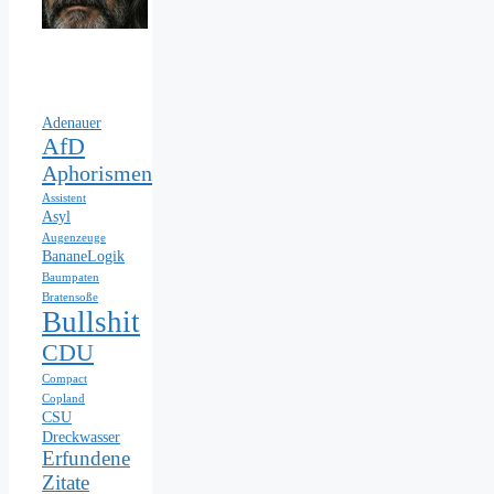
Adenauer
AfD
Aphorismen
Assistent
Asyl
Augenzeuge
BananeLogik
Baumpaten
Bratensoße
Bullshit
CDU
Compact
Copland
CSU
Dreckwasser
Erfundene
Zitate