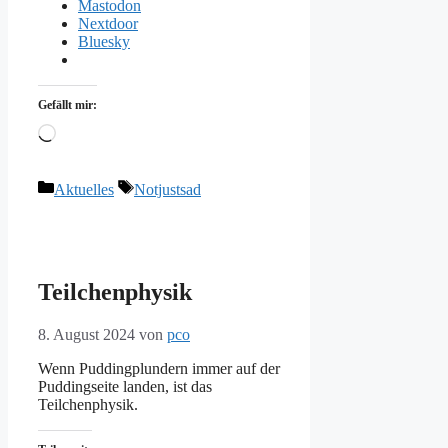
Mastodon
Nextdoor
Bluesky
Gefällt mir:
Wird
geladen …
Kategorien
Schlagwörter
Aktuelles
Notjustsad
Teilchenphysik
8. August 2024
von
pco
Wenn Puddingplundern immer auf der
Puddingseite landen, ist das
Teilchenphysik.