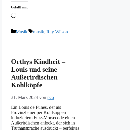
Gefällt mir:
Wird
geladen …
Kategorien
Schlagwörter
Musik
musik
,
Ray Wilson
Orthys Kindheit –
Louis und seine
Außerirdischen
Kohlköpfe
31. März 2024
von
pco
Ein Louis de Funes, der als
Provinzbauer per Kohlsuppen
induziertem Furz-Morsecode einen
Außerirdischen anlockt, der sich in
Truthansprache ausdrückt – perfektes