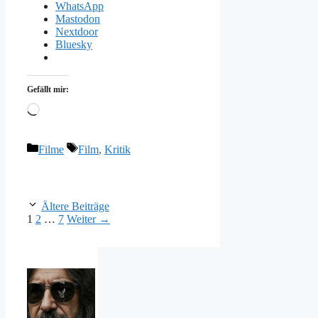
WhatsApp
Mastodon
Nextdoor
Bluesky
Gefällt mir:
Wird
geladen …
Kategorien
Schlagwörter
Filme
Film
,
Kritik
Ältere Beiträge
Seite
Seite
Seite
1
2
…
7
Weiter
→