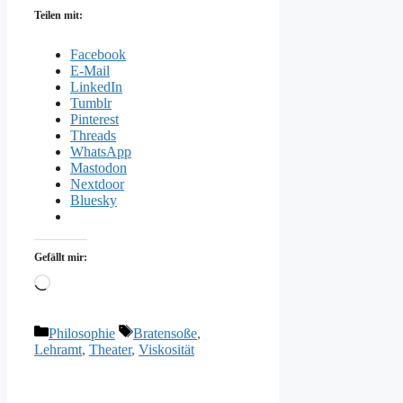
Teilen mit:
Facebook
E-Mail
LinkedIn
Tumblr
Pinterest
Threads
WhatsApp
Mastodon
Nextdoor
Bluesky
Gefällt mir:
Wird
geladen …
Kategorien
Schlagwörter
Philosophie
Bratensoße
,
Lehramt
,
Theater
,
Viskosität