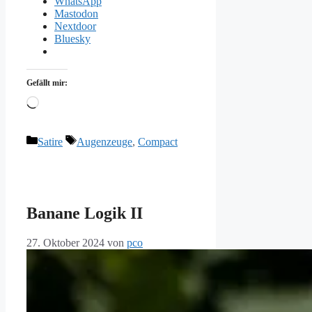
WhatsApp
Mastodon
Nextdoor
Bluesky
Gefällt mir:
Wird
geladen …
Kategorien
Schlagwörter
Satire
Augenzeuge
,
Compact
Banane Logik II
27. Oktober 2024
von
pco