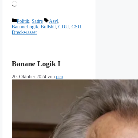
Wird
geladen …
Kategorien
Schlagwörter
Politik
,
Satire
Asyl
,
BananeLogik
,
Bullshit
,
CDU
,
CSU
,
Dreckwasser
Banane Logik I
20. Oktober 2024
von
pco