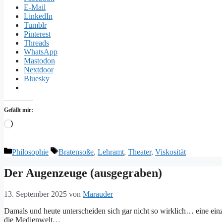
E-Mail
LinkedIn
Tumblr
Pinterest
Threads
WhatsApp
Mastodon
Nextdoor
Bluesky
Gefällt mir:
Wird
geladen …
Kategorien
Schlagwörter
Philosophie
Bratensoße
,
Lehramt
,
Theater
,
Viskosität
Der Augenzeuge (ausgegraben)
13. September 2025
von
Marauder
Damals und heute unterscheiden sich gar nicht so wirklich… eine ei
die Medienwelt…