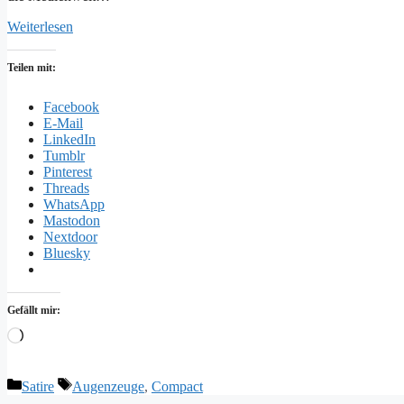
Weiterlesen
Teilen mit:
Facebook
E-Mail
LinkedIn
Tumblr
Pinterest
Threads
WhatsApp
Mastodon
Nextdoor
Bluesky
Gefällt mir:
Wird
geladen …
Kategorien
Schlagwörter
Satire
Augenzeuge
,
Compact