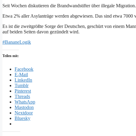
Seit Wochen diskutieren die Brandwandstifter über illegale Migration.
Etwa 2% aller Asylanträge werden abgewiesen. Das sind etwa 7000 vo
Es ist die zweitgrößte Sorge der Deutschen, geschürt von einem Mann
auf beiden Seiten davon gezündelt wird.
#BananeLogik
Teilen mit:
Facebook
E-Mail
LinkedIn
Tumblr
Pinterest
Threads
WhatsApp
Mastodon
Nextdoor
Bluesky