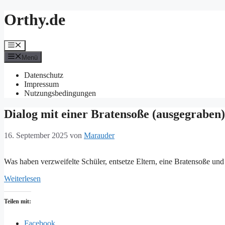
Zum
Orthy.de
Inhalt
springen
Menü
Menü
Datenschutz
Impressum
Nutzungsbedingungen
Dialog mit einer Bratensoße (ausgegraben)
16. September 2025
von
Marauder
Was haben verzweifelte Schüler, entsetze Eltern, eine Bratensoße un
Weiterlesen
Teilen mit:
Facebook